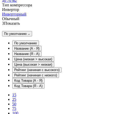
до 70 м2
Тип компрессора
Инвертор
Инверторный
Обычный
3
Показать
По умолчанию
По умолчанию
Название (А - Я)
Название (Я - А)
Цена (низкая > высокая)
Цена (высокая > низкая)
Рейтинг (начиная с высокого)
Рейтинг (начиная с низкого)
Код Товара (А - Я)
Код Товара (Я - А)
15
25
50
75
100