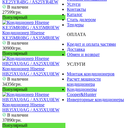
KE25YR4BG / AS25YR4EW
Услуги
В наличии
Контакты
27599грн.
Каталог
Популярный
Стать дилером
Тендеры
Кондиционер Hisense
ОПЛАТА
KE35MR0BG / AS35MR0EW
В наличии
Кредит и оплата частями
30900грн.
Доставка
Популярный
Обмен и возврат
УСЛУГИ
Кондиционер Hisense
HB25XU0AG / AS25XU0EW
Монтаж кондиционеров
В наличии
Расчет мощности
34356грн.
кондиционера
Популярный
Кондиционеры
Cooper&Hunter
Инверторные кондиционеры
Кондиционер Hisense
HB35XU0AG / AS35XU0EW
В наличии
37890грн.
Популярный