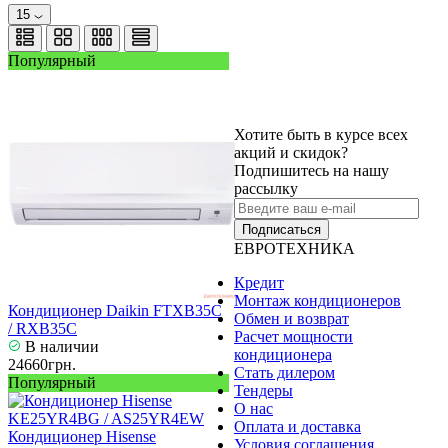
15
Популярный
Хотите быть в курсе всех
акций и скидок?
Подпишитесь на нашу
рассылку
Подписаться
ЕВРОТЕХНИКА
Кредит
Монтаж кондиционеров
Кондиционер Daikin FTXB35C
Обмен и возврат
/ RXB35C
Расчет мощности
В наличии
кондиционера
24660грн.
Стать дилером
Популярный
Тендеры
О нас
Оплата и доставка
Кондиционер Hisense
Условия соглашения