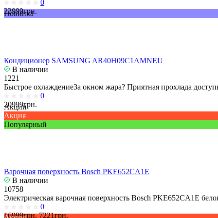
0
22999грн.
Новинка
Кондиционер SAMSUNG AR40H09C1AMNEU
В наличии
1221
Быстрое охлаждениеЗа окном жара? Приятная прохлада доступн
0
20999грн.
Акции
Акция
Популярный
Варочная поверхность Bosch PKE652CA1E
В наличии
10758
Электрическая варочная поверхность Bosch PKE652CA1E белог
0
16999грн.
7221грн.
Акция