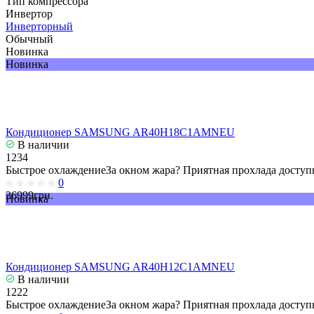
Тип компрессора
Инвертор
Инверторный
Обычный
Новинка
Новинка
Кондиционер SAMSUNG AR40H18C1AMNEU
В наличии
1234
Быстрое охлаждениеЗа окном жара? Приятная прохлада доступн
0
36999грн.
Новинка
Кондиционер SAMSUNG AR40H12C1AMNEU
В наличии
1222
Быстрое охлаждениеЗа окном жара? Приятная прохлада доступн