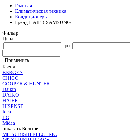
Главная
Климатическая техника
Кондиционеры
Бренд HAIER SAMSUNG
Фильтр
Цена
грн.
Применить
Бренд
BERGEN
CHIGO
COOPER & HUNTER
Daikin
DAIKO
HAIER
HISENSE
Idea
LG
Midea
показать Больше
MITSUBISHI ELECTRIC
MITSUBISHI HEAVY