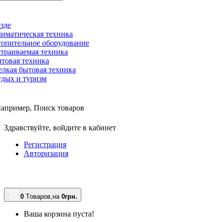
зде
иматическая техника
опительное оборудование
траиваемая техника
товая техника
лкая бытовая техника
дых и туризм
например,
Поиск товаров
Здравствуйте,
войдите в кабинет
Регистрация
Авторизация
0
Tоваров,
на
0грн.
Ваша корзина пуста!