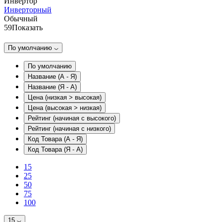
Инвертор
Инверторный
Обычный
59
Показать
По умолчанию
По умолчанию
Название (А - Я)
Название (Я - А)
Цена (низкая > высокая)
Цена (высокая > низкая)
Рейтинг (начиная с высокого)
Рейтинг (начиная с низкого)
Код Товара (А - Я)
Код Товара (Я - А)
15
25
50
75
100
15