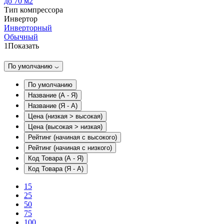
до 70 м2
Тип компрессора
Инвертор
Инверторный
Обычный
1
Показать
По умолчанию
По умолчанию
Название (А - Я)
Название (Я - А)
Цена (низкая > высокая)
Цена (высокая > низкая)
Рейтинг (начиная с высокого)
Рейтинг (начиная с низкого)
Код Товара (А - Я)
Код Товара (Я - А)
15
25
50
75
100