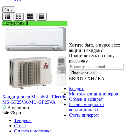
15
Популярный
Хотите быть в курсе всех
акций и скидок?
Подпишитесь на нашу
рассылку
Подписаться
ЕВРОТЕХНИКА
Кредит
Монтаж кондиционеров
Кондиционер Mitsubishi Electric
Обмен и возврат
MS-GF25VA/MU-GF25VA
Расчет мощности
В наличии
кондиционера
34639грн.
Стать дилером
Тендеры
О нас
Оплата и доставка