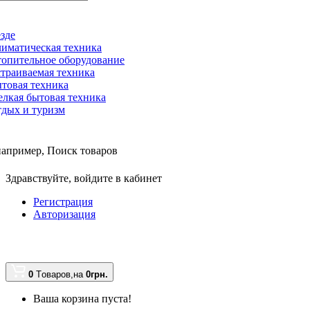
зде
иматическая техника
опительное оборудование
траиваемая техника
товая техника
лкая бытовая техника
дых и туризм
например,
Поиск товаров
Здравствуйте,
войдите в кабинет
Регистрация
Авторизация
0
Tоваров,
на
0грн.
Ваша корзина пуста!