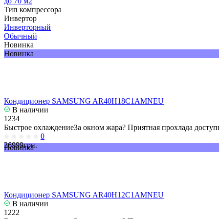
до 70 м2
Тип компрессора
Инвертор
Инверторный
Обычный
Новинка
Новинка
Кондиционер SAMSUNG AR40H18C1AMNEU
В наличии
1234
Быстрое охлаждениеЗа окном жара? Приятная прохлада доступн
0
36999грн.
Новинка
Кондиционер SAMSUNG AR40H12C1AMNEU
В наличии
1222