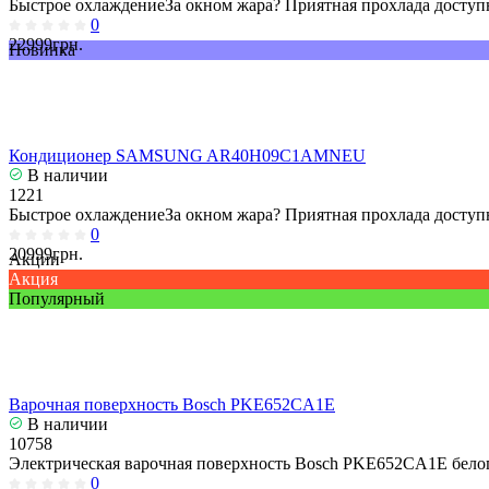
Быстрое охлаждениеЗа окном жара? Приятная прохлада доступн
0
22999грн.
Новинка
Кондиционер SAMSUNG AR40H09C1AMNEU
В наличии
1221
Быстрое охлаждениеЗа окном жара? Приятная прохлада доступн
0
20999грн.
Акции
Акция
Популярный
Варочная поверхность Bosch PKE652CA1E
В наличии
10758
Электрическая варочная поверхность Bosch PKE652CA1E белог
0