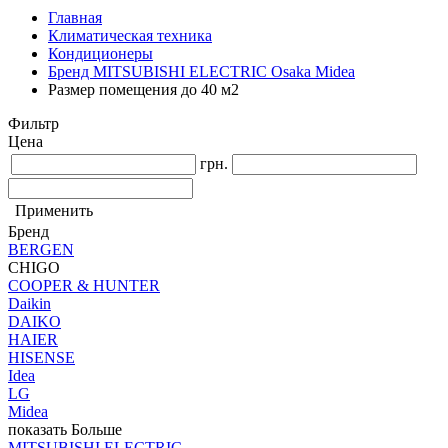
Главная
Климатическая техника
Кондиционеры
Бренд MITSUBISHI ELECTRIC Osaka Midea
Размер помещения до 40 м2
Фильтр
Цена
грн.
Применить
Бренд
BERGEN
CHIGO
COOPER & HUNTER
Daikin
DAIKO
HAIER
HISENSE
Idea
LG
Midea
показать Больше
MITSUBISHI ELECTRIC