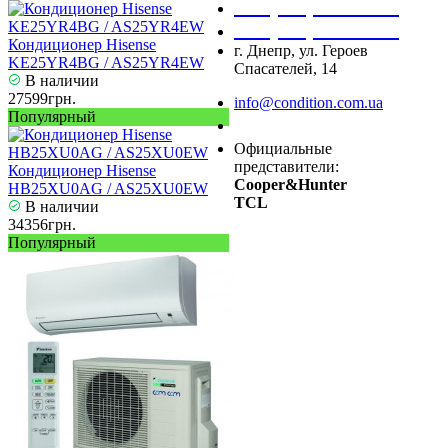
+38 (050) 488 27 03
+38 (067) 545 08 44
Кондиционер Hisense
г. Днепр, ул. Героев
KE25YR4BG / AS25YR4EW
Спасателей, 14
В наличии
27599грн.
info@condition.com.ua
Популярный
Заказать звонок
Официальные
представители:
Кондиционер Hisense
Cooper&Hunter
HB25XU0AG / AS25XU0EW
TCL
В наличии
34356грн.
Популярный