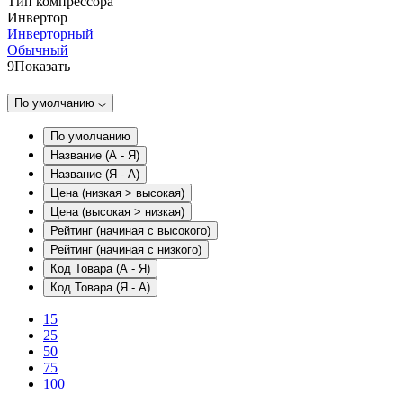
Тип компрессора
Инвертор
Инверторный
Обычный
9
Показать
По умолчанию
По умолчанию
Название (А - Я)
Название (Я - А)
Цена (низкая > высокая)
Цена (высокая > низкая)
Рейтинг (начиная с высокого)
Рейтинг (начиная с низкого)
Код Товара (А - Я)
Код Товара (Я - А)
15
25
50
75
100