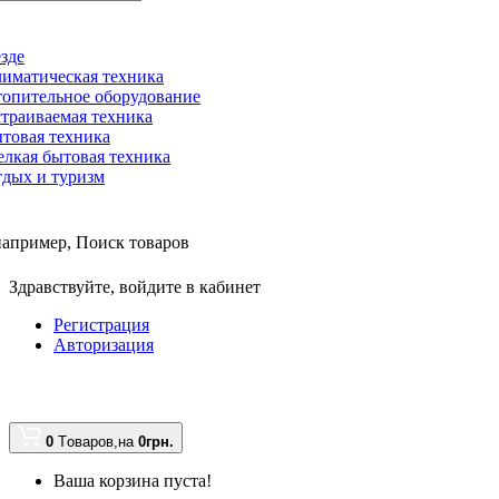
зде
иматическая техника
опительное оборудование
траиваемая техника
товая техника
лкая бытовая техника
дых и туризм
например,
Поиск товаров
Здравствуйте,
войдите в кабинет
Регистрация
Авторизация
0
Tоваров,
на
0грн.
Ваша корзина пуста!