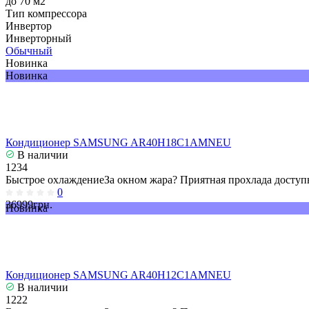
до 70 м2
Тип компрессора
Инвертор
Инверторный
Обычный
Новинка
Новинка
Кондиционер SAMSUNG AR40H18C1AMNEU
В наличии
1234
Быстрое охлаждениеЗа окном жара? Приятная прохлада доступн
0
36999грн.
Новинка
Кондиционер SAMSUNG AR40H12C1AMNEU
В наличии
1222