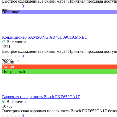
Быстрое охлаждениеЗа окном жара? Приятная прохлада доступн
0
22999грн.
Новинка
Кондиционер SAMSUNG AR40H09C1AMNEU
В наличии
1221
Быстрое охлаждениеЗа окном жара? Приятная прохлада доступн
0
20999грн.
Акции
Акция
Популярный
Варочная поверхность Bosch PKE652CA1E
В наличии
10758
Электрическая варочная поверхность Bosch PKE652CA1E белог
0