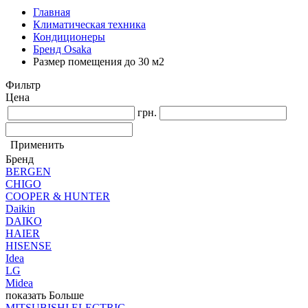
Главная
Климатическая техника
Кондиционеры
Бренд Osaka
Размер помещения до 30 м2
Фильтр
Цена
грн.
Применить
Бренд
BERGEN
CHIGO
COOPER & HUNTER
Daikin
DAIKO
HAIER
HISENSE
Idea
LG
Midea
показать Больше
MITSUBISHI ELECTRIC