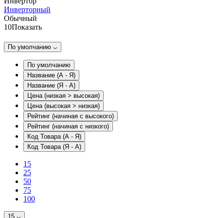
Инвертор
Инверторный
Обычный
10
Показать
По умолчанию
По умолчанию
Название (А - Я)
Название (Я - А)
Цена (низкая > высокая)
Цена (высокая > низкая)
Рейтинг (начиная с высокого)
Рейтинг (начиная с низкого)
Код Товара (А - Я)
Код Товара (Я - А)
15
25
50
75
100
15