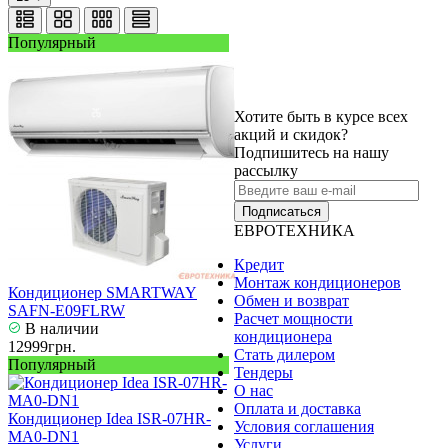
Популярный
Хотите быть в курсе всех
акций и скидок?
Подпишитесь на нашу
рассылку
Подписаться
ЕВРОТЕХНИКА
Кредит
Монтаж кондиционеров
Кондиционер SMARTWAY
Обмен и возврат
SAFN-E09FLRW
Расчет мощности
В наличии
кондиционера
12999грн.
Стать дилером
Популярный
Тендеры
О нас
Оплата и доставка
Кондиционер Idea ISR-07HR-
Условия соглашения
MA0-DN1
Услуги