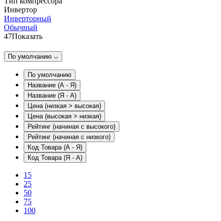
Тип компрессора
Инвертор
Инверторный
Обычный
47
Показать
По умолчанию
По умолчанию
Название (А - Я)
Название (Я - А)
Цена (низкая > высокая)
Цена (высокая > низкая)
Рейтинг (начиная с высокого)
Рейтинг (начиная с низкого)
Код Товара (А - Я)
Код Товара (Я - А)
15
25
50
75
100