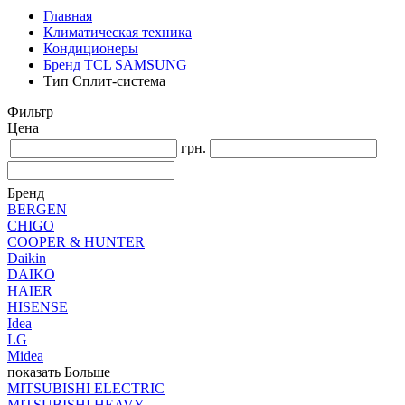
Главная
Климатическая техника
Кондиционеры
Бренд TCL SAMSUNG
Тип Сплит-система
Фильтр
Цена
грн.
Бренд
BERGEN
CHIGO
COOPER & HUNTER
Daikin
DAIKO
HAIER
HISENSE
Idea
LG
Midea
показать Больше
MITSUBISHI ELECTRIC
MITSUBISHI HEAVY