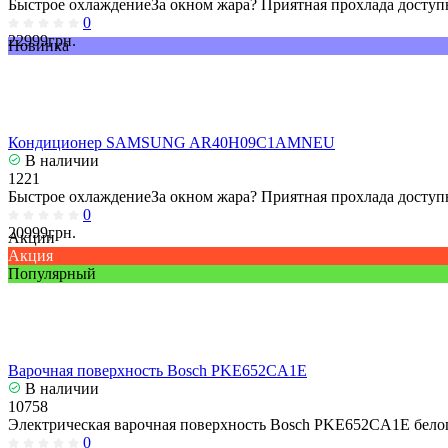
Быстрое охлаждениеЗа окном жара? Приятная прохлада доступн
0
22999грн.
Новинка
Кондиционер SAMSUNG AR40H09C1AMNEU
В наличии
1221
Быстрое охлаждениеЗа окном жара? Приятная прохлада доступн
0
20999грн.
Акции
Акция
Популярный
Варочная поверхность Bosch PKE652CA1E
В наличии
10758
Электрическая варочная поверхность Bosch PKE652CA1E белог
0