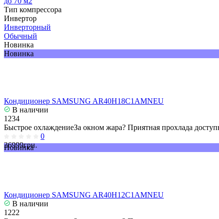
до 70 м2
Тип компрессора
Инвертор
Инверторный
Обычный
Новинка
Новинка
Кондиционер SAMSUNG AR40H18C1AMNEU
В наличии
1234
Быстрое охлаждениеЗа окном жара? Приятная прохлада доступн
0
36999грн.
Новинка
Кондиционер SAMSUNG AR40H12C1AMNEU
В наличии
1222