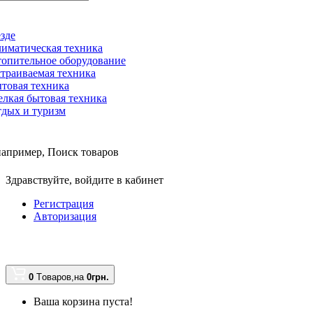
зде
иматическая техника
опительное оборудование
траиваемая техника
товая техника
лкая бытовая техника
дых и туризм
например,
Поиск товаров
Здравствуйте,
войдите в кабинет
Регистрация
Авторизация
0
Tоваров,
на
0грн.
Ваша корзина пуста!