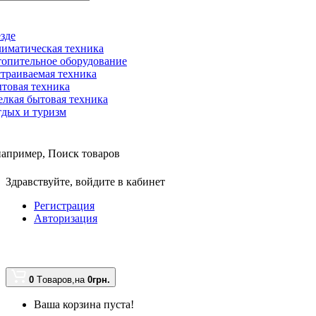
зде
иматическая техника
опительное оборудование
траиваемая техника
товая техника
лкая бытовая техника
дых и туризм
например,
Поиск товаров
Здравствуйте,
войдите в кабинет
Регистрация
Авторизация
0
Tоваров,
на
0грн.
Ваша корзина пуста!