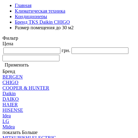
Главная
Климатическая техника
Кондиционеры
Бренд TKS Daikin CHIGO
Размер помещения до 30 м2
Фильтр
Цена
грн.
Применить
Бренд
BERGEN
CHIGO
COOPER & HUNTER
Daikin
DAIKO
HAIER
HISENSE
Idea
LG
Midea
показать Больше
MITSUBISHI ELECTRIC