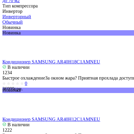
до 70 м2
Тип компрессора
Инвертор
Инверторный
Обычный
Новинка
Новинка
Кондиционер SAMSUNG AR40H18C1AMNEU
В наличии
1234
Быстрое охлаждениеЗа окном жара? Приятная прохлада доступн
0
36999грн.
Новинка
Кондиционер SAMSUNG AR40H12C1AMNEU
В наличии
1222