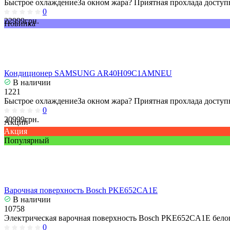
Быстрое охлаждениеЗа окном жара? Приятная прохлада доступн
0
22999грн.
Новинка
Кондиционер SAMSUNG AR40H09C1AMNEU
В наличии
1221
Быстрое охлаждениеЗа окном жара? Приятная прохлада доступн
0
20999грн.
Акции
Акция
Популярный
Варочная поверхность Bosch PKE652CA1E
В наличии
10758
Электрическая варочная поверхность Bosch PKE652CA1E белог
0