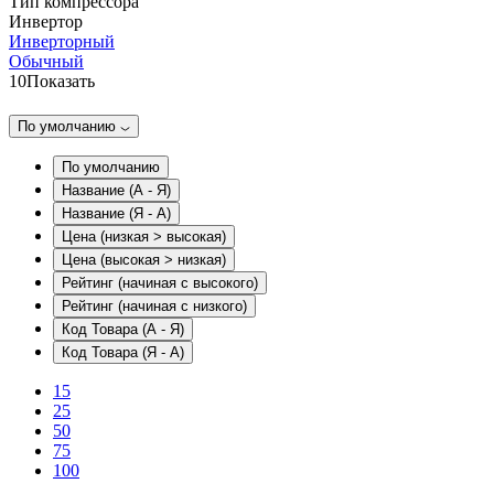
Тип компрессора
Инвертор
Инверторный
Обычный
10
Показать
По умолчанию
По умолчанию
Название (А - Я)
Название (Я - А)
Цена (низкая > высокая)
Цена (высокая > низкая)
Рейтинг (начиная с высокого)
Рейтинг (начиная с низкого)
Код Товара (А - Я)
Код Товара (Я - А)
15
25
50
75
100