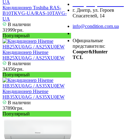
+38 (067) 545 08 44
Кондиционер Toshiba RAS-
г. Днепр, ул. Героев
B10TKVG-UA/RAS-10TAVG-
Спасателей, 14
UA
В наличии
info@condition.com.ua
31999грн.
Заказать звонок
Популярный
Официальные
представители:
Cooper&Hunter
Кондиционер Hisense
TCL
HB25XU0AG / AS25XU0EW
В наличии
34356грн.
Популярный
Кондиционер Hisense
HB35XU0AG / AS35XU0EW
В наличии
37890грн.
Популярный