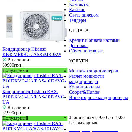
Контакты
Каталог
Стать дилером
Тендеры
ОПЛАТА
Кредит и оплата частями
Доставка
Кондиционер Hisense
Обмен и возврат
KE35MR0BG / AS35MR0EW
В наличии
УСЛУГИ
30900грн.
Популярный
Монтаж кондиционеров
Расчет мощности
кондиционера
Кондиционеры
Кондиционер Toshiba RAS-
Cooper&Hunter
B10J2KVG-UA/RAS-10J2AVG-
Инверторные кондиционеры
UA
В наличии
31999грн.
Звоните нам с 9:00 до 19:00
Популярный
Без выходных
+38 (050) 488 27 03