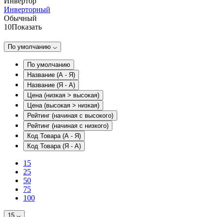
Инвертор
Инверторный
Обычный
10
Показать
По умолчанию
По умолчанию
Название (А - Я)
Название (Я - А)
Цена (низкая > высокая)
Цена (высокая > низкая)
Рейтинг (начиная с высокого)
Рейтинг (начиная с низкого)
Код Товара (А - Я)
Код Товара (Я - А)
15
25
50
75
100
15