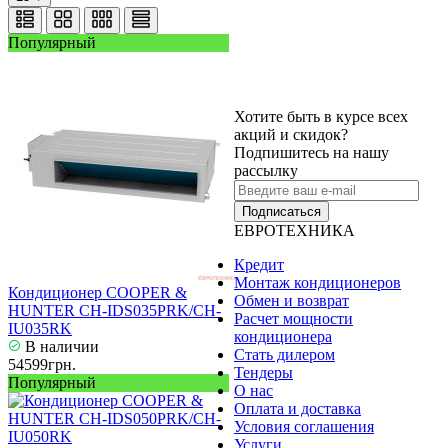
Популярный
Хотите быть в курсе всех
акций и скидок?
Подпишитесь на нашу
рассылку
Подписаться
ЕВРОТЕХНИКА
Кредит
Монтаж кондиционеров
Кондиционер COOPER &
Обмен и возврат
HUNTER CH-IDS035PRK/CH-
Расчет мощности
IU035RK
кондиционера
В наличии
Стать дилером
54599грн.
Тендеры
Популярный
О нас
Оплата и доставка
Условия соглашения
Услуги