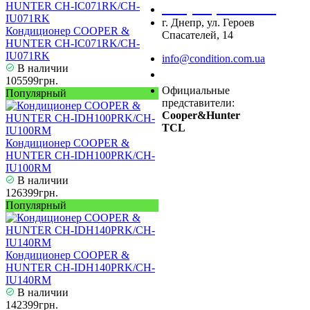
+38 (067) 545 08 44
г. Днепр, ул. Героев
Кондиционер COOPER &
Спасателей, 14
HUNTER CH-IC071RK/CH-
IU071RK
info@condition.com.ua
В наличии
Заказать звонок
105599грн.
Официальные
Популярный
представители:
Cooper&Hunter
TCL
Кондиционер COOPER &
HUNTER CH-IDH100PRK/CH-
IU100RM
В наличии
126399грн.
Популярный
Кондиционер COOPER &
HUNTER CH-IDH140PRK/CH-
IU140RM
В наличии
142399грн.