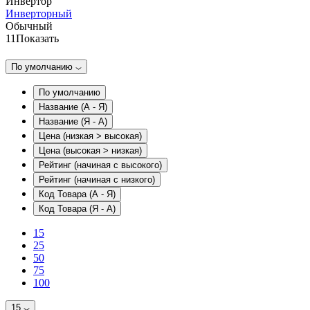
Инвертор
Инверторный
Обычный
11
Показать
По умолчанию
По умолчанию
Название (А - Я)
Название (Я - А)
Цена (низкая > высокая)
Цена (высокая > низкая)
Рейтинг (начиная с высокого)
Рейтинг (начиная с низкого)
Код Товара (А - Я)
Код Товара (Я - А)
15
25
50
75
100
15