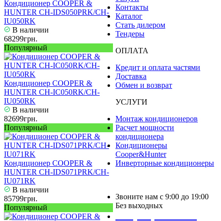
Кондиционер COOPER &
Контакты
HUNTER CH-IDS050PRK/CH-
Каталог
IU050RK
Стать дилером
В наличии
Тендеры
68299грн.
Популярный
ОПЛАТА
Кредит и оплата частями
Доставка
Кондиционер COOPER &
Обмен и возврат
HUNTER CH-IC050RK/CH-
IU050RK
УСЛУГИ
В наличии
82699грн.
Монтаж кондиционеров
Популярный
Расчет мощности
кондиционера
Кондиционеры
Cooper&Hunter
Кондиционер COOPER &
Инверторные кондиционеры
HUNTER CH-IDS071PRK/CH-
IU071RK
В наличии
Звоните нам с 9:00 до 19:00
85799грн.
Без выходных
Популярный
+38 (050) 488 27 03