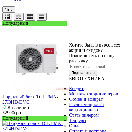
15
Популярный
Хотите быть в курсе всех
акций и скидок?
Подпишитесь на нашу
рассылку
Подписаться
ЕВРОТЕХНИКА
Кредит
Монтаж кондиционеров
Наружный болк TCL FMA-
Обмен и возврат
27I3HD/DVO
Расчет мощности
В наличии
кондиционера
52900грн.
Стать дилером
Популярный
Тендеры
О нас
Оплата и доставка