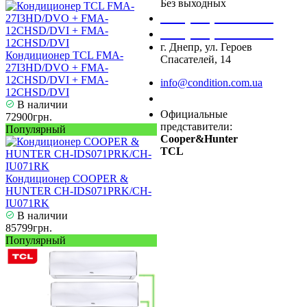
Без выходных
+38 (050) 488 27 03
+38 (067) 545 08 44
г. Днепр, ул. Героев
Кондиционер TCL FMA-
Спасателей, 14
27I3HD/DVO + FMA-
12CHSD/DVI + FMA-
info@condition.com.ua
12CHSD/DVI
Заказать звонок
В наличии
Официальные
72900грн.
представители:
Популярный
Cooper&Hunter
TCL
Кондиционер COOPER &
HUNTER CH-IDS071PRK/CH-
IU071RK
В наличии
85799грн.
Популярный