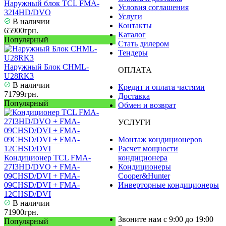
Наружный блок TCL FMA-
Условия соглашения
32I4HD/DVO
Услуги
В наличии
Контакты
65900грн.
Каталог
Популярный
Стать дилером
Тендеры
Наружный Блок CHML-
ОПЛАТА
U28RK3
В наличии
Кредит и оплата частями
71799грн.
Доставка
Популярный
Обмен и возврат
УСЛУГИ
Монтаж кондиционеров
Расчет мощности
Кондиционер TCL FMA-
кондиционера
27I3HD/DVO + FMA-
Кондиционеры
09CHSD/DVI + FMA-
Cooper&Hunter
09CHSD/DVI + FMA-
Инверторные кондиционеры
12CHSD/DVI
В наличии
71900грн.
Звоните нам с 9:00 до 19:00
Популярный