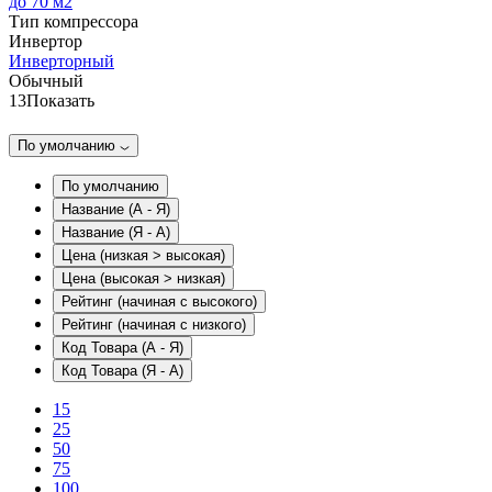
до 70 м2
Тип компрессора
Инвертор
Инверторный
Обычный
13
Показать
По умолчанию
По умолчанию
Название (А - Я)
Название (Я - А)
Цена (низкая > высокая)
Цена (высокая > низкая)
Рейтинг (начиная с высокого)
Рейтинг (начиная с низкого)
Код Товара (А - Я)
Код Товара (Я - А)
15
25
50
75
100