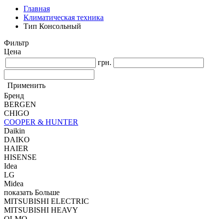
Главная
Климатическая техника
Тип Консольный
Фильтр
Цена
грн.
Применить
Бренд
BERGEN
CHIGO
COOPER & HUNTER
Daikin
DAIKO
HAIER
HISENSE
Idea
LG
Midea
показать Больше
MITSUBISHI ELECTRIC
MITSUBISHI HEAVY
OLMO