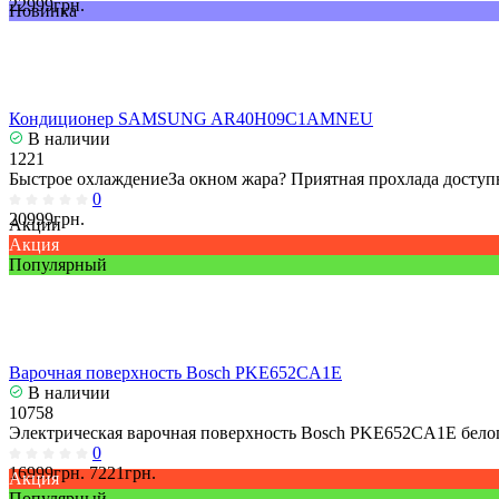
22999грн.
Новинка
Кондиционер SAMSUNG AR40H09C1AMNEU
В наличии
1221
Быстрое охлаждениеЗа окном жара? Приятная прохлада доступн
0
20999грн.
Акции
Акция
Популярный
Варочная поверхность Bosch PKE652CA1E
В наличии
10758
Электрическая варочная поверхность Bosch PKE652CA1E белог
0
16999грн.
7221грн.
Акция
Популярный