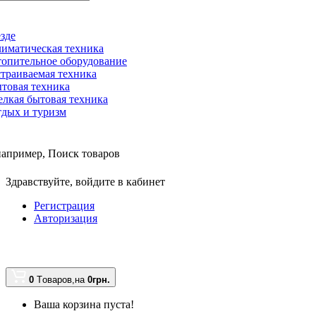
зде
иматическая техника
опительное оборудование
траиваемая техника
товая техника
лкая бытовая техника
дых и туризм
например,
Поиск товаров
Здравствуйте,
войдите в кабинет
Регистрация
Авторизация
0
Tоваров,
на
0грн.
Ваша корзина пуста!