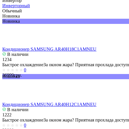
Инвертор
Инверторный
Обычный
Новинка
Новинка
Кондиционер SAMSUNG AR40H18C1AMNEU
В наличии
1234
Быстрое охлаждениеЗа окном жара? Приятная прохлада доступн
0
36999грн.
Новинка
Кондиционер SAMSUNG AR40H12C1AMNEU
В наличии
1222
Быстрое охлаждениеЗа окном жара? Приятная прохлада доступн
0