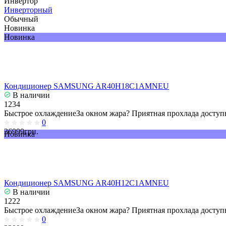
Инвертор
Инверторный
Обычный
Новинка
Новинка
Кондиционер SAMSUNG AR40H18C1AMNEU
В наличии
1234
Быстрое охлаждениеЗа окном жара? Приятная прохлада доступн
0
36999грн.
Новинка
Кондиционер SAMSUNG AR40H12C1AMNEU
В наличии
1222
Быстрое охлаждениеЗа окном жара? Приятная прохлада доступн
0