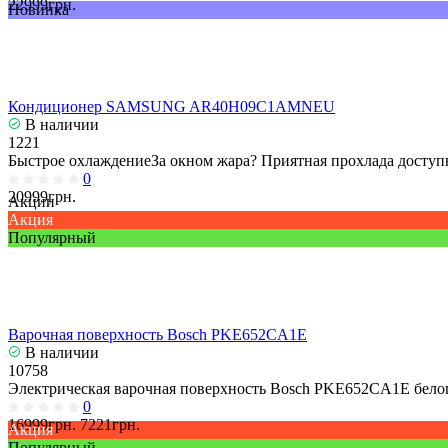
22999грн.
Новинка
Кондиционер SAMSUNG AR40H09C1AMNEU
В наличии
1221
Быстрое охлаждениеЗа окном жара? Приятная прохлада доступн
0
20999грн.
Акции
Акция
Популярный
Варочная поверхность Bosch PKE652CA1E
В наличии
10758
Электрическая варочная поверхность Bosch PKE652CA1E белог
0
16999грн.
7221грн.
Акция
Популярный