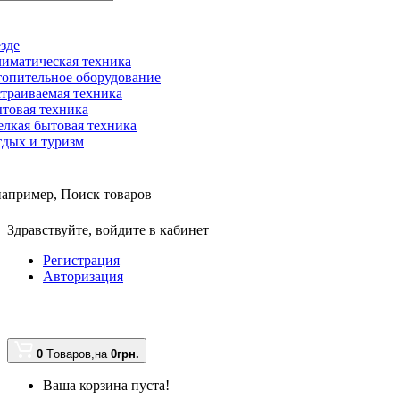
зде
иматическая техника
опительное оборудование
траиваемая техника
товая техника
лкая бытовая техника
дых и туризм
например,
Поиск товаров
Здравствуйте,
войдите в кабинет
Регистрация
Авторизация
0
Tоваров,
на
0грн.
Ваша корзина пуста!