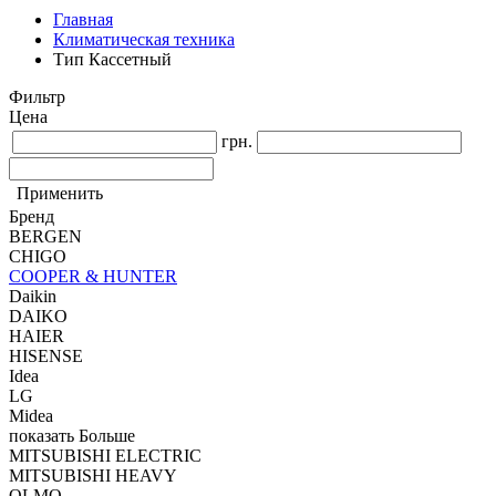
Главная
Климатическая техника
Тип Кассетный
Фильтр
Цена
грн.
Применить
Бренд
BERGEN
CHIGO
COOPER & HUNTER
Daikin
DAIKO
HAIER
HISENSE
Idea
LG
Midea
показать Больше
MITSUBISHI ELECTRIC
MITSUBISHI HEAVY
OLMO