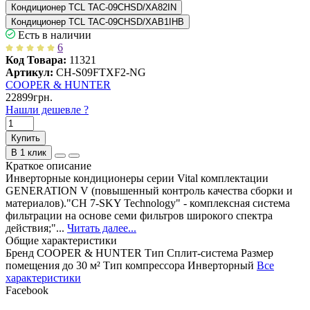
Кондиционер TCL TAC-09CHSD/XA82IN
Кондиционер TCL TAC-09CHSD/XAB1IHB
Есть в наличии
6
Код Товара:
11321
Артикул:
CH-S09FTXF2-NG
COOPER & HUNTER
22899грн.
Нашли дешевле ?
Купить
В 1 клик
Краткое описание
Инверторные кондиционеры серии Vital комплектации
GENERATION V (повышенный контроль качества сборки и
материалов)."CH 7-SKY Technology" - комплексная система
фильтрации на основе семи фильтров широкого спектра
действия;"...
Читать далее...
Общие характеристики
Бренд
COOPER & HUNTER
Тип
Сплит-система
Размер
помещения
до 30 м²
Тип компрессора
Инверторный
Все
характеристики
Facebook