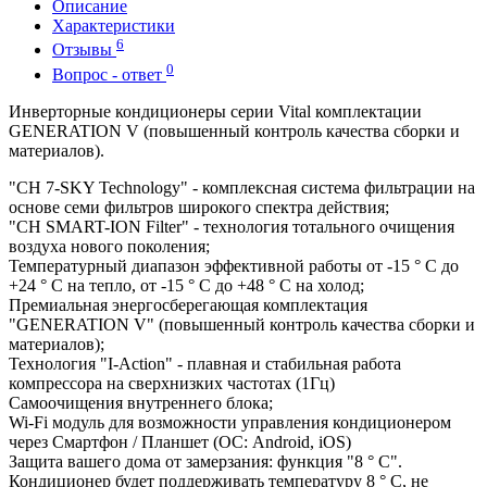
Описание
Характеристики
6
Отзывы
0
Вопрос - ответ
Инверторные кондиционеры серии Vital комплектации
GENERATION V (повышенный контроль качества сборки и
материалов).
"CH 7-SKY Technology" - комплексная система фильтрации на
основе семи фильтров широкого спектра действия;
"CH SMART-ION Filter" - технология тотального очищения
воздуха нового поколения;
Температурный диапазон эффективной работы от -15 ° C до
+24 ° C на тепло, от -15 ° C до +48 ° C на холод;
Премиальная энергосберегающая комплектация
"GENERATION V" (повышенный контроль качества сборки и
материалов);
Технология "I-Action" - плавная и стабильная работа
компрессора на сверхнизких частотах (1Гц)
Самоочищения внутреннего блока;
Wi-Fi модуль для возможности управления кондиционером
через Смартфон / Планшет (ОС: Android, iOS)
Защита вашего дома от замерзания: функция "8 ° C".
Кондиционер будет поддерживать температуру 8 ° C, не