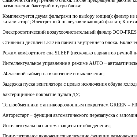
Самоочистка внутреннего блока. После прекращения работы кон
размножение бактерий внутри блока;
Комплектуется двумя фильтрами по выбору (опция): фильтр из
катализатор"; Электретный пылеулавливающий фильтр; Катех
Электростатический воздухоочистительный фильтр ЭСО-FRES
Стильный дисплей LED на панели внутреннего блока. Включен
Режим комфортного сна SLЕЕР (несколько вариантов ручной н
Интеллектуальное управление в режиме AUTO – автоматическо
24-часовой таймер на включение и выключение;
Задержка пуска вентилятора с целью исключения обдува холод
Бактерицидное покрытие пульта ДУ;
Теплообменники с антикоррозионным покрытием GREEN – FI
Авторестарт – функция автоматического перезапуска с запоми
Интеллектуальная система защиты от обледенения;
Принудительное включение/выключение функции размораживан