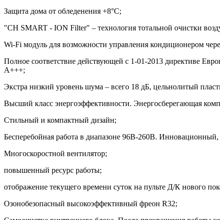
Защита дома от обледенения +8°C;
"CH SMART - ION Filter" – технология тотальной очистки возд
Wi-Fi модуль для возможности управления кондиционером чере
Полное соответствие действующей c 1-01-2013 директиве Евро
A+++;
Экстра низкий уровень шума – всего 18 дБ, цельнолитый плас
Высший класс энергоэффективности. Энергосберегающая комплек
Стильный и компактный дизайн;
Бесперебойная работа в диапазоне 96В-260В. Инновационный,
Многоскоростной вентилятор;
повышенный ресурс работы;
отображение текущего времени суток на пульте Д/К нового пок
Озонобезопасный высокоэффективный фреон R32;