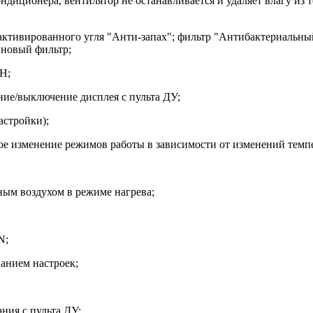
диционера, вентилятор не останавливается и удаляет влагу из 
 активированного угля "Анти-запах"; фильтр "Антибактериальн
иновый фильтр;
H;
ие/выключение дисплея с пульта ДУ;
астройки);
е изменение режимов работы в зависимости от изменений темп
ным воздухом в режиме нагрева;
N;
нанием настроек;
ия с пульта ДУ;