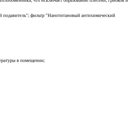
теплообменника, что исключает образование плесени, грибков и
ый подавитель"; фильтр "Нанотитановый антихимический
ературы в помещении;