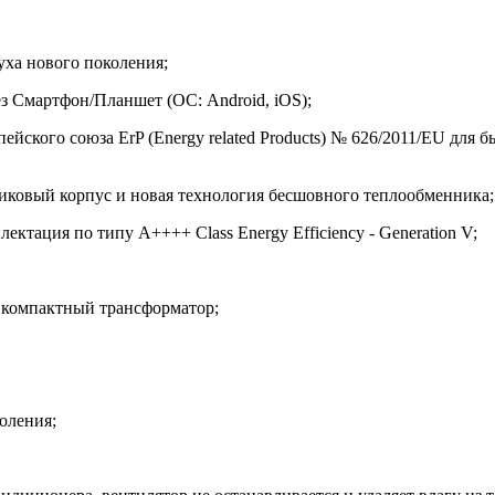
уха нового поколения;
з Смартфон/Планшет (ОС: Android, iOS);
пейского союза ErP (Energy related Products) № 626/2011/EU д
тиковый корпус и новая технология бесшовного теплообменника;
тация по типу A++++ Class Energy Efficiency - Generation V;
 компактный трансформатор;
оления;