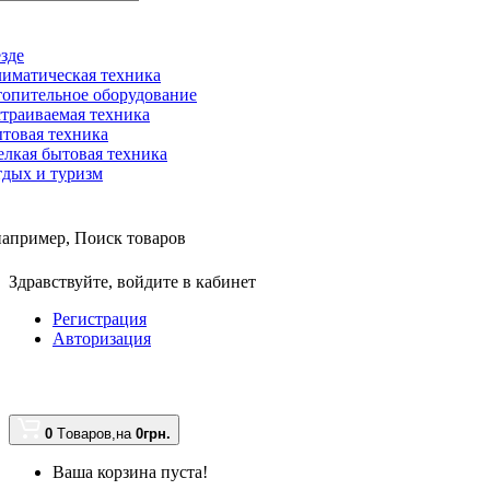
зде
иматическая техника
опительное оборудование
траиваемая техника
товая техника
лкая бытовая техника
дых и туризм
например,
Поиск товаров
Здравствуйте,
войдите в кабинет
Регистрация
Авторизация
0
Tоваров,
на
0грн.
Ваша корзина пуста!