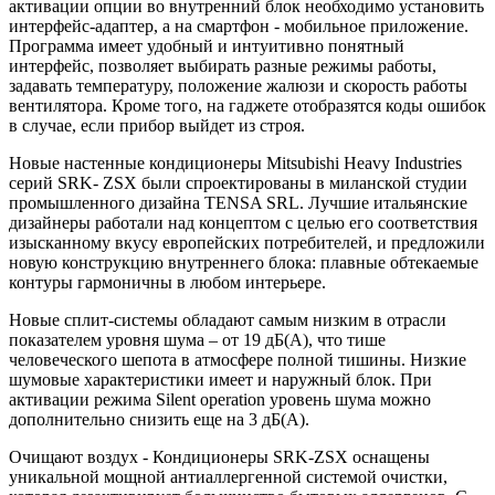
активации опции во внутренний блок необходимо установить
интерфейс-адаптер, а на смартфон - мобильное приложение.
Программа имеет удобный и интуитивно понятный
интерфейс, позволяет выбирать разные режимы работы,
задавать температуру, положение жалюзи и скорость работы
вентилятора. Кроме того, на гаджете отобразятся коды ошибок
в случае, если прибор выйдет из строя.
Новые настенные кондиционеры Mitsubishi Heavy Industries
серий SRK- ZSX были спроектированы в миланской студии
промышленного дизайна TENSA SRL. Лучшие итальянские
дизайнеры работали над концептом с целью его соответствия
изысканному вкусу европейских потребителей, и предложили
новую конструкцию внутреннего блока: плавные обтекаемые
контуры гармоничны в любом интерьере.
Новые сплит-системы обладают самым низким в отрасли
показателем уровня шума – от 19 дБ(А), что тише
человеческого шепота в атмосфере полной тишины. Низкие
шумовые характеристики имеет и наружный блок. При
активации режима Silent operation уровень шума можно
дополнительно снизить еще на 3 дБ(А).
Очищают воздух - Кондиционеры SRK-ZSX оснащены
уникальной мощной антиаллергенной системой очистки,