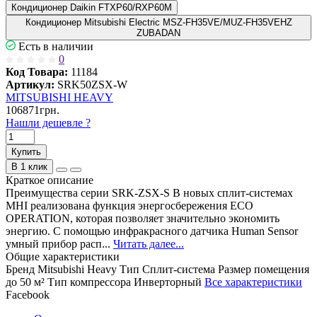
Кондиционер Daikin FTXP60/RXP60M
Кондиционер Mitsubishi Electric MSZ-FH35VE/MUZ-FH35VEHZ
ZUBADAN
Есть в наличии
0
Код Товара:
11184
Артикул:
SRK50ZSX-W
MITSUBISHI HEAVY
106871грн.
Нашли дешевле ?
Купить
В 1 клик
Краткое описание
Преимущества серии SRK-ZSX-S В новых сплит-системах
MHI реализована функция энергосбережения ECO
OPERATION, которая позволяет значительно экономить
энергию. С помощью инфракрасного датчика Human Sensor
умный прибор расп...
Читать далее...
Общие характеристики
Бренд
Mitsubishi Heavy
Тип
Сплит-система
Размер помещения
до 50 м²
Тип компрессора
Инверторный
Все характеристики
Facebook