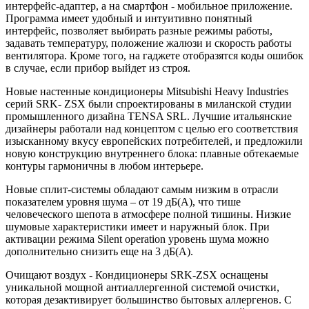
интерфейс-адаптер, а на смартфон - мобильное приложение.
Программа имеет удобный и интуитивно понятный
интерфейс, позволяет выбирать разные режимы работы,
задавать температуру, положение жалюзи и скорость работы
вентилятора. Кроме того, на гаджете отобразятся коды ошибок
в случае, если прибор выйдет из строя.
Новые настенные кондиционеры Mitsubishi Heavy Industries
серий SRK- ZSX были спроектированы в миланской студии
промышленного дизайна TENSA SRL. Лучшие итальянские
дизайнеры работали над концептом с целью его соответствия
изысканному вкусу европейских потребителей, и предложили
новую конструкцию внутреннего блока: плавные обтекаемые
контуры гармоничны в любом интерьере.
Новые сплит-системы обладают самым низким в отрасли
показателем уровня шума – от 19 дБ(А), что тише
человеческого шепота в атмосфере полной тишины. Низкие
шумовые характеристики имеет и наружный блок. При
активации режима Silent operation уровень шума можно
дополнительно снизить еще на 3 дБ(А).
Очищают воздух - Кондиционеры SRK-ZSX оснащены
уникальной мощной антиаллергенной системой очистки,
которая дезактивирует большинство бытовых аллергенов. С