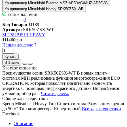
Кондиционер Mitsubishi Electric MSZ-AP50VG/MUZ-AP50VG
Кондиционер Mitsubishi Heavy SRK50ZSX-WB
Есть в наличии
0
Код Товара:
11189
Артикул:
SRK50ZSX-WT
MITSUBISHI HEAVY
111460грн.
Нашли дешевле ?
Купить
В 1 клик
Краткое описание
Преимущества серии SRK50ZSX-WT В новых сплит-
системах MHI реализована функция энергосбережения ECO
OPERATION, которая позволяет значительно экономить
энергию. С помощью инфракрасного датчика Human Sensor
умный прибор ра...
Читать далее...
Общие характеристики
Бренд
Mitsubishi Heavy
Тип
Сплит-система
Размер помещения
до 50 м²
Тип компрессора
Инверторный
Все характеристики
Facebook
Описание