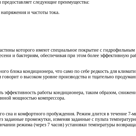
ы предоставляет следующие преимущества:
напряжения и частоты тока.
стины которого имеют специальное покрытие с гидрофильным с
лесени и бактериям, обеспечивая при этом более эффективную ра
ого блока кондиционера, что само по себе редкость для клима
лям говорит о высоком уровне производства и тщательно продума
ть эффективность работы кондиционера, таким образом, снижени
оянной мощностью компрессора.
о сна и комфортного пробуждения. Режим длится в течение 7-ми
ез заданные промежутки, изменяя заданные с пульта температур
кончании режима (через 7 часов) установки температуры возвращ