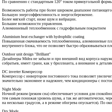
По сравнению с стандартным 120° током прямоугольной форм
Возможность работы при более широком диапазоне питающего 
Большую энергоэффективность и энергосбережение.
Более мягкий старт, ниже шум и вибрации.
Большие возможности управления.
Алюминиевый теплообменник с гидрофильным покрытием
Aluminium heat exchanger with hydrophilic coating
Повышенная смачиваемость теплообменника, алюминиевые пла
внутреннего блока, что не позволяет быстро образовываться п
Outdoor unit design "Brilliant"
Дизайнеры Midea не забыли и про внешний вид корпуса наружн
собратьев, имеет грани, как у бриллианта, а внимание к дета
DC inverter Компрессор
Компрессор с инвертором постоянного тока позволяет увеличи
значительно экономнее и надежнее, чем кондиционеры с пост
Night Mode
Ночной режим (режим сна) обеспечивает условия для спокойног
тем самым понижая уровень шума, а так же автоматически, чер
на несколько градусов, а в режиме обогрева опускается). По о
Dry Mode