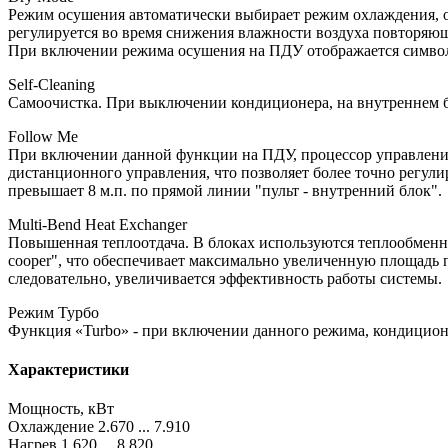
Режим осушения автоматически выбирает режим охлаждения, о
регулируется во время снижения влажности воздуха повторя
При включении режима осушения на ПДУ отображается симво
Self-Cleaning
Самоочистка. При выключении кондиционера, на внутреннем б
Follow Me
При включении данной функции на ПДУ, процессор управления в
дистанционного управления, что позволяет более точно регули
превышает 8 м.п. по прямой линии "пульт - внутренний блок".
Multi-Bend Heat Exchanger
Повышенная теплоотдача. В блоках используются теплообменни
cooper", что обеспечивает максимально увеличенную площадь 
следовательно, увеличивается эффективность работы системы.
Режим Турбо
Функция «Turbo» - при включении данного режима, кондиционе
Характеристики
Мощность, кВт
Охлаждение 2.670 ... 7.910
Нагрев 1.620 ... 8.820