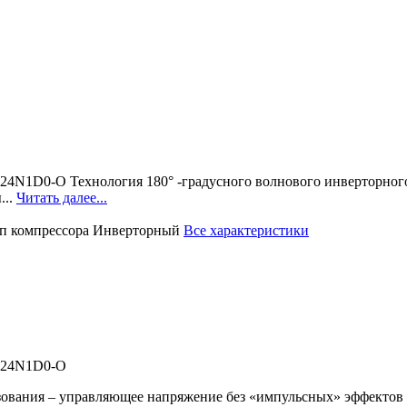
24N1D0-O Технология 180° -градусного волнового инверторног
...
Читать далее...
п компрессора
Инверторный
Все характеристики
F-24N1D0-O
зования – управляющее напряжение без «импульсных» эффектов (