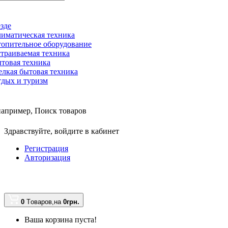
зде
иматическая техника
опительное оборудование
траиваемая техника
товая техника
лкая бытовая техника
дых и туризм
например,
Поиск товаров
Здравствуйте,
войдите в кабинет
Регистрация
Авторизация
0
Tоваров,
на
0грн.
Ваша корзина пуста!