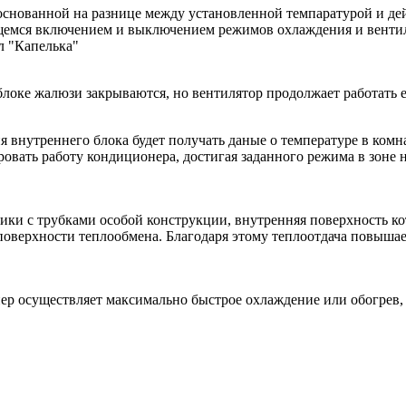
снованной на разнице между установленной темпаратурой и де
ющемся включением и выключением режимов охлаждения и венти
л "Капелька"
локе жалюзи закрываются, но вентилятор продолжает работать 
нутреннего блока будет получать даные о температуре в комнат
ровать работу кондиционера, достигая заданного режима в зоне 
ки с трубками особой конструкции, внутренняя поверхность ко
поверхности теплообмена. Благодаря этому теплоотдача повышае
р осуществляет максимально быстрое охлаждение или обогрев, 