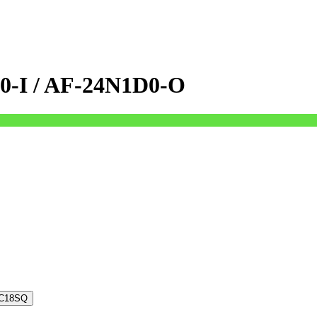
0-I / AF-24N1D0-O
иционер LG PC18SQ