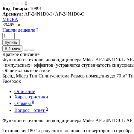
0
Код Товара:
10891
Артикул:
AF-24N1D0-I / AF-24N1D0-O
MIDEA
39465грн.
Нашли дешевле ?
Купить
В 1 клик
Краткое описание
Функции и технологии кондиционера Midea AF-24N1D0-I / AF-
«импульсных» эффектов (устраняется ступенчатость синусоиды
Общие характеристики
Бренд
Midea
Тип
Сплит-система
Размер помещения
до 70 м²
Ти
Facebook
Описание
Характеристики
0
Отзывы
0
Вопрос - ответ
Функции и технологии кондиционера Midea AF-24N1D0-I / A
Технология 180° -градусного волнового инверторного преобра