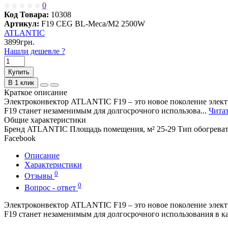
0
Код Товара:
10308
Артикул:
F19 CEG BL-Meca/M2 2500W
ATLANTIC
3899грн.
Нашли дешевле ?
Купить
В 1 клик
Краткое описание
Электроконвектор ATLANTIC F19 – это новое поколение элек
F19 станет незаменимым для долгосрочного использова...
Читат
Общие характеристики
Бренд
ATLANTIC
Площадь помещения, м²
25-29
Тип обогрева
Facebook
Описание
Характеристики
0
Отзывы
0
Вопрос - ответ
Электроконвектор ATLANTIC F19 – это новое поколение элек
F19 станет незаменимым для долгосрочного использования в к