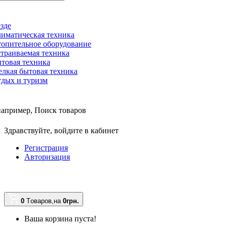
зде
иматическая техника
опительное оборудование
траиваемая техника
товая техника
лкая бытовая техника
дых и туризм
например,
Поиск товаров
Здравствуйте,
войдите в кабинет
Регистрация
Авторизация
0
Tоваров,
на
0грн.
Ваша корзина пуста!