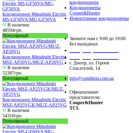
кондиционера
Кондиционеры
Cooper&Hunter
Кондиционер Mitsubishi Electric
Инверторные кондиционеры
MS-GF50VA/MU-GF50VA
В наличии
48594грн.
Популярный
Звоните нам с 9:00 до 19:00
Без выходных
+38 (050) 488 27 03
+38 (067) 545 08 44
Кондиционер Mitsubishi Electric
MSZ-AP20VG/MUZ-AP20VG
г. Днепр, ул. Героев
В наличии
Спасателей, 14
52387грн.
Популярный
info@condition.com.ua
Заказать звонок
Официальные
представители:
Кондиционер Mitsubishi Electric
Cooper&Hunter
MSZ-AP25VGK/MUZ-AP25VG
TCL
В наличии
54310грн.
Популярный