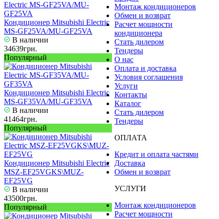
Монтаж кондиционеров
Обмен и возврат
Кондиционер Mitsubishi Electric
Расчет мощности
MS-GF25VA/MU-GF25VA
кондиционера
В наличии
Стать дилером
34639грн.
Тендеры
Популярный
О нас
Оплата и доставка
Условия соглашения
Услуги
Кондиционер Mitsubishi Electric
Контакты
MS-GF35VA/MU-GF35VA
Каталог
В наличии
Стать дилером
41464грн.
Тендеры
Популярный
ОПЛАТА
Кредит и оплата частями
Кондиционер Mitsubishi Electric
Доставка
MSZ-EF25VGKS\MUZ-
Обмен и возврат
EF25VG
УСЛУГИ
В наличии
43500грн.
Монтаж кондиционеров
Популярный
Расчет мощности