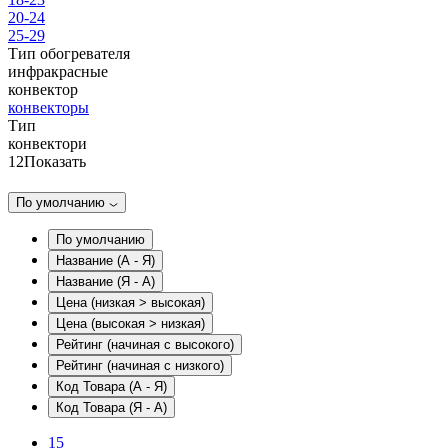
20-24
25-29
Тип обогревателя
инфракрасные
конвектор
конвекторы
Тип
конвектори
12
Показать
По умолчанию
По умолчанию
Название (А - Я)
Название (Я - А)
Цена (низкая > высокая)
Цена (высокая > низкая)
Рейтинг (начиная с высокого)
Рейтинг (начиная с низкого)
Код Товара (А - Я)
Код Товара (Я - А)
15