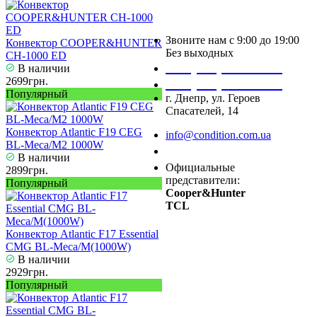
Звоните нам с 9:00 до 19:00
Конвектор COOPER&HUNTER
Без выходных
CH-1000 ED
+38 (050) 488 27 03
В наличии
2699грн.
+38 (067) 545 08 44
Популярный
г. Днепр, ул. Героев
Спасателей, 14
Конвектор Atlantic F19 CEG
info@condition.com.ua
BL-Meca/M2 1000W
Заказать звонок
В наличии
Официальные
2899грн.
представители:
Популярный
Cooper&Hunter
TCL
Конвектор Atlantic F17 Essential
CMG BL-Meca/M(1000W)
В наличии
2929грн.
Популярный