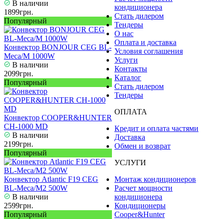
В наличии
кондиционера
1899грн.
Стать дилером
Популярный
Тендеры
О нас
Оплата и доставка
Конвектор BONJOUR CEG BL-
Условия соглашения
Meca/M 1000W
Услуги
В наличии
Контакты
2099грн.
Каталог
Популярный
Стать дилером
Тендеры
ОПЛАТА
Конвектор COOPER&HUNTER
CH-1000 МD
Кредит и оплата частями
В наличии
Доставка
2199грн.
Обмен и возврат
Популярный
УСЛУГИ
Конвектор Atlantic F19 CEG
Монтаж кондиционеров
BL-Meca/M2 500W
Расчет мощности
В наличии
кондиционера
2599грн.
Кондиционеры
Популярный
Cooper&Hunter