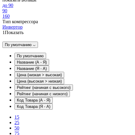
до 90
90
160
Тип компрессора
Инвертор
1
Показать
По умолчанию
По умолчанию
Название (А - Я)
Название (Я - А)
Цена (низкая > высокая)
Цена (высокая > низкая)
Рейтинг (начиная с высокого)
Рейтинг (начиная с низкого)
Код Товара (А - Я)
Код Товара (Я - А)
15
25
50
75