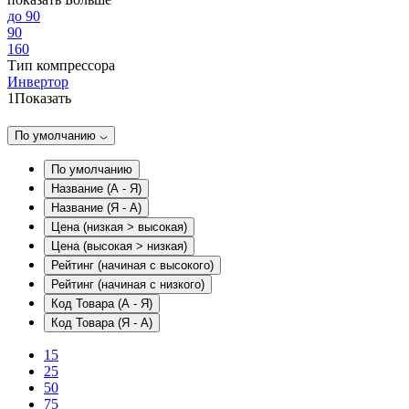
до 90
90
160
Тип компрессора
Инвертор
1
Показать
По умолчанию
По умолчанию
Название (А - Я)
Название (Я - А)
Цена (низкая > высокая)
Цена (высокая > низкая)
Рейтинг (начиная с высокого)
Рейтинг (начиная с низкого)
Код Товара (А - Я)
Код Товара (Я - А)
15
25
50
75