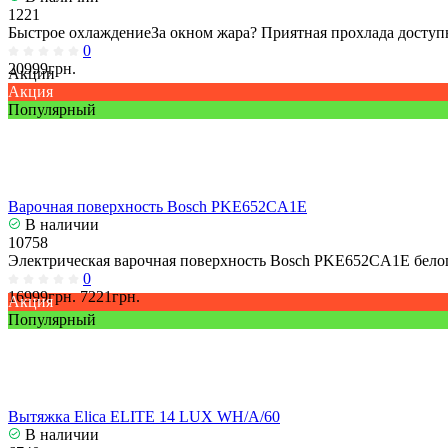
1221
Быстрое охлаждениеЗа окном жара? Приятная прохлада доступн
0
20999грн.
Акции
Акция
Популярный
Варочная поверхность Bosch PKE652CA1E
В наличии
10758
Электрическая варочная поверхность Bosch PKE652CA1E белог
0
16999грн.
7221грн.
Акция
Популярный
Вытяжка Elica ELITE 14 LUX WH/A/60
В наличии