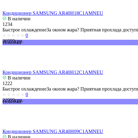
Кондиционер SAMSUNG AR40H18C1AMNEU
В наличии
1234
Быстрое охлаждениеЗа окном жара? Приятная прохлада доступн
0
36999грн.
Новинка
Кондиционер SAMSUNG AR40H12C1AMNEU
В наличии
1222
Быстрое охлаждениеЗа окном жара? Приятная прохлада доступн
0
22999грн.
Новинка
Кондиционер SAMSUNG AR40H09C1AMNEU
В наличии