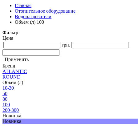
Главная
Отопительное оборудование
Водонагреватели
Объём (л) 100
Фильтр
Цена
грн.
Применить
Бренд
ATLANTIC
ROUND
Объём (л)
10-30
50
80
100
200-300
Новинка
Новинка