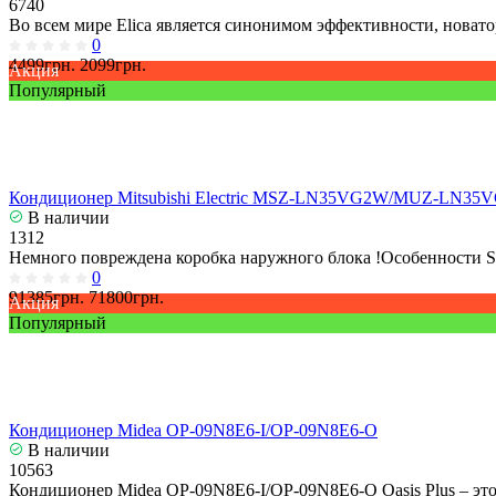
6740
Во всем мире Elica является синонимом эффективности, новато
0
4499грн.
2099грн.
Акция
Популярный
Кондиционер Mitsubishi Electric MSZ-LN35VG2W/MUZ-LN35
В наличии
1312
Немного повреждена коробка наружного блока !Особенности S
0
91385грн.
71800грн.
Акция
Популярный
Кондиционер Midea OP-09N8E6-I/OP-09N8E6-O
В наличии
10563
Кондиционер Midea OP-09N8E6-I/OP-09N8E6-O Oasis Plus – это