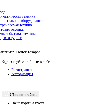
зде
иматическая техника
опительное оборудование
траиваемая техника
товая техника
лкая бытовая техника
дых и туризм
например,
Поиск товаров
Здравствуйте,
войдите в кабинет
Регистрация
Авторизация
0
Tоваров,
на
0грн.
Ваша корзина пуста!