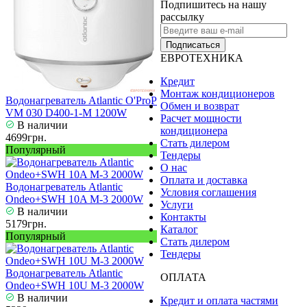
Подпишитесь на нашу
рассылку
Подписаться
ЕВРОТЕХНИКА
Кредит
Монтаж кондиционеров
Водонагреватель Atlantic O'ProP
Обмен и возврат
VM 030 D400-1-M 1200W
Расчет мощности
В наличии
кондиционера
4699грн.
Стать дилером
Популярный
Тендеры
О нас
Оплата и доставка
Водонагреватель Atlantic
Условия соглашения
Ondeo+SWH 10A M-3 2000W
Услуги
В наличии
Контакты
5179грн.
Каталог
Популярный
Стать дилером
Тендеры
Водонагреватель Atlantic
ОПЛАТА
Ondeo+SWH 10U M-3 2000W
В наличии
Кредит и оплата частями