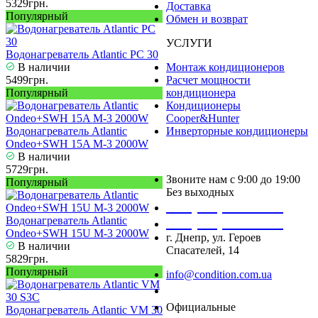
5329грн.
Доставка
Популярный
Обмен и возврат
УСЛУГИ
Водонагреватель Atlantic PC 30
В наличии
Монтаж кондиционеров
5499грн.
Расчет мощности
Популярный
кондиционера
Кондиционеры
Cooper&Hunter
Водонагреватель Atlantic
Инверторные кондиционеры
Ondeo+SWH 15A M-3 2000W
В наличии
5729грн.
Звоните нам с 9:00 до 19:00
Популярный
Без выходных
+38 (050) 488 27 03
Водонагреватель Atlantic
+38 (067) 545 08 44
Ondeo+SWH 15U M-3 2000W
г. Днепр, ул. Героев
В наличии
Спасателей, 14
5829грн.
Популярный
info@condition.com.ua
Заказать звонок
Официальные
Водонагреватель Atlantic VM 30