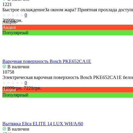
1221
Быстрое охлаждениеЗа окном жара? Приятная прохлада доступн
0
20999грн.
Акции
Акция
Популярный
Варочная поверхность Bosch PKE652CA1E
В наличии
10758
Электрическая варочная поверхность Bosch PKE652CA1E белог
0
16999грн.
7221грн.
Акция
Популярный
Вытяжка Elica ELITE 14 LUX WH/A/60
В наличии