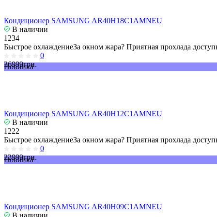
Кондиционер SAMSUNG AR40H18C1AMNEU
В наличии
1234
Быстрое охлаждениеЗа окном жара? Приятная прохлада доступн
0
36999грн.
Новинка
Кондиционер SAMSUNG AR40H12C1AMNEU
В наличии
1222
Быстрое охлаждениеЗа окном жара? Приятная прохлада доступн
0
22999грн.
Новинка
Кондиционер SAMSUNG AR40H09C1AMNEU
В наличии