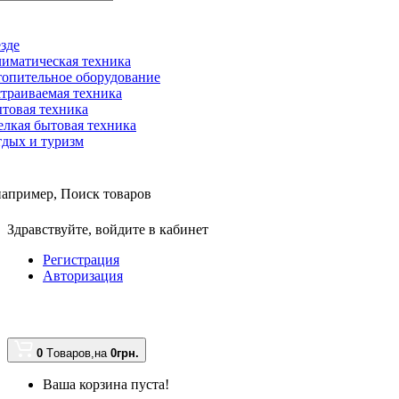
зде
иматическая техника
опительное оборудование
траиваемая техника
товая техника
лкая бытовая техника
дых и туризм
например,
Поиск товаров
Здравствуйте,
войдите в кабинет
Регистрация
Авторизация
0
Tоваров,
на
0грн.
Ваша корзина пуста!