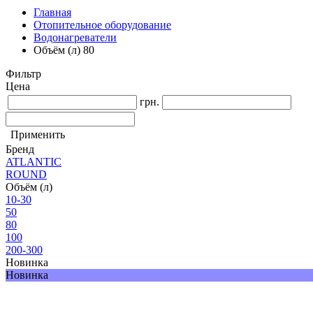
Главная
Отопительное оборудование
Водонагреватели
Объём (л) 80
Фильтр
Цена
грн.
Применить
Бренд
ATLANTIC
ROUND
Объём (л)
10-30
50
80
100
200-300
Новинка
Новинка