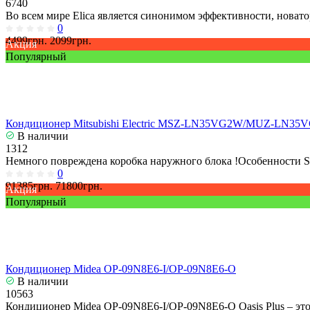
6740
Во всем мире Elica является синонимом эффективности, новато
0
4499грн.
2099грн.
Акция
Популярный
Кондиционер Mitsubishi Electric MSZ-LN35VG2W/MUZ-LN35
В наличии
1312
Немного повреждена коробка наружного блока !Особенности S
0
91385грн.
71800грн.
Акция
Популярный
Кондиционер Midea OP-09N8E6-I/OP-09N8E6-O
В наличии
10563
Кондиционер Midea OP-09N8E6-I/OP-09N8E6-O Oasis Plus – это