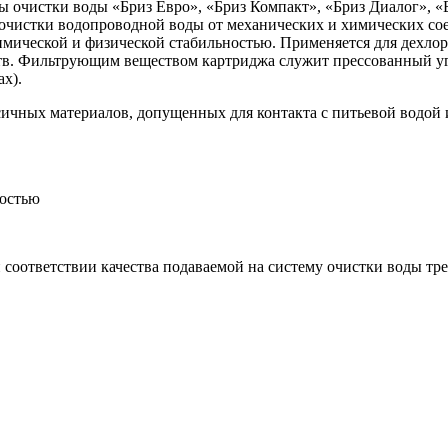
 очистки воды «Бриз Евро», «Бриз Компакт», «Бриз Диалог», «Б
оочистки водопроводной воды от механических и химических со
имической и физической стабильностью. Применяется для дехло
ств. Фильтрующим веществом картриджа служит прессованный у
ах).
ичных материалов, допущенных для контакта с питьевой водой 
ностью
 соответствии качества подаваемой на систему очистки воды тр