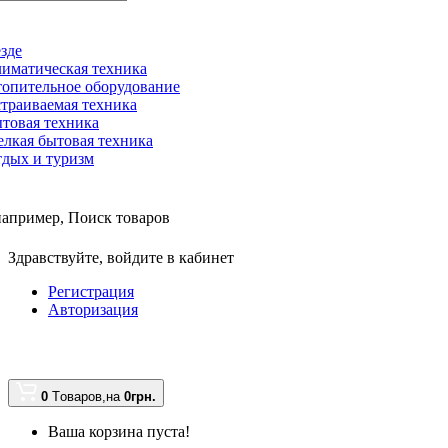
зде
иматическая техника
опительное оборудование
траиваемая техника
товая техника
лкая бытовая техника
дых и туризм
например,
Поиск товаров
Здравствуйте,
войдите в кабинет
Регистрация
Авторизация
0
Tоваров,
на
0грн.
Ваша корзина пуста!