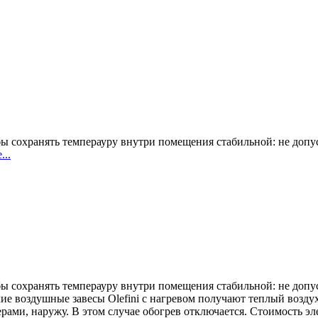
бы сохранять темперауру внутри помещения стабильной: не допу
...
бы сохранять темперауру внутри помещения стабильной: не допу
кие воздушные завесы Olefini с нагревом получают теплый возду
ами, наружу. В этом случае обогрев отключается. Стоимость эл