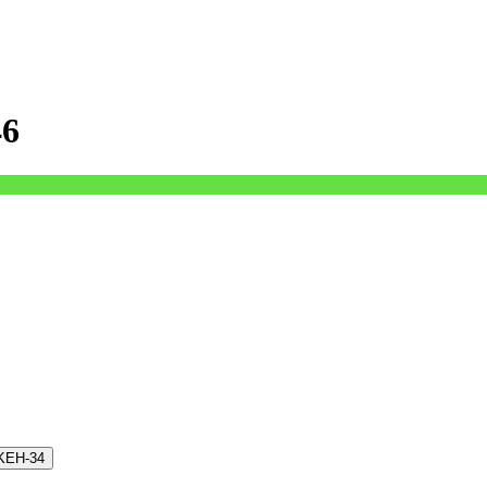
46
 KEH-34