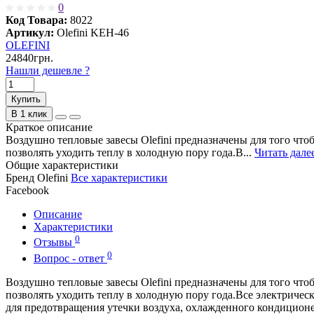
0
Код Товара:
8022
Артикул:
Olefini KEH-46
OLEFINI
24840грн.
Нашли дешевле ?
Купить
В 1 клик
Краткое описание
Воздушно тепловые завесы Olefini предназначены для того что
позволять уходить теплу в холодную пору года.В...
Читать далее
Общие характеристики
Бренд
Olefini
Все характеристики
Facebook
Описание
Характеристики
0
Отзывы
0
Вопрос - ответ
Воздушно тепловые завесы Olefini предназначены для того что
позволять уходить теплу в холодную пору года.Все электричес
для предотвращения утечки воздуха, охлажденного кондиционер