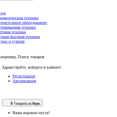
зде
иматическая техника
опительное оборудование
траиваемая техника
товая техника
лкая бытовая техника
дых и туризм
например,
Поиск товаров
Здравствуйте,
войдите в кабинет
Регистрация
Авторизация
0
Tоваров,
на
0грн.
Ваша корзина пуста!