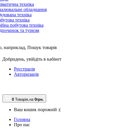
іматична техніка
алювальне обладнання
удована техніка
бутова техніка
ібна побутова техніка
дпочинок та туризм
, наприклад,
Пошук товарів
Добридень,
увійдіть в кабінет
Реєстрація
Авторизація
0
Товарів,
на
0грн.
Ваш кошик порожній :(
Головна
Про нас