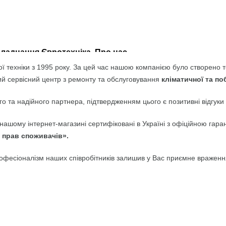
бладнання Євротехніка. Про нас
ї техніки з 1995 року. За цей час нашою компанією було створено т
ий сервісний центр з ремонту та обслуговування
кліматичної та по
о та надійного партнера, підтвердженням цього є позитивні відгуки 
 в нашому інтернет-магазині сертифіковані в Україні з офіційною г
 прав споживачів».
офесіоналізм наших співробітників залишив у Вас приємне враження