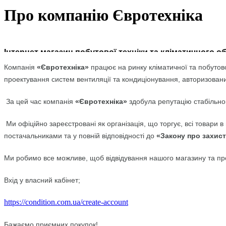
Про компанію Євротехніка
Інтернет магазин побутової техніки та кліматичного о
Компанія
«Євротехніка»
працює на ринку кліматичної та побутово
проектування систем вентиляції та кондиціонування, авторизован
За цей час компанія
«Євротехніка»
здобула репутацію стабільног
Ми офіційно зареєстровані як організація, що торгує, всі товари
постачальниками та у повній відповідності до
«Закону про захист
Ми робимо все можливе, щоб відвідування нашого магазину та пр
Вхід у власний кабінет;
https://condition.com.ua/create-account
Бажаємо приємних покупок!