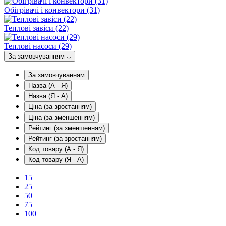
Обігрівачі і конвектори (31)
Теплові завіси (22)
Теплові насоси (29)
За замовчуванням
За замовчуванням
Назва (А - Я)
Назва (Я - А)
Ціна (за зростанням)
Ціна (за зменшенням)
Рейтинг (за зменшенням)
Рейтинг (за зростанням)
Код товару (А - Я)
Код товару (Я - А)
15
25
50
75
100