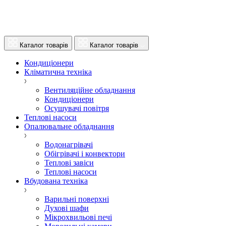
Каталог товарів
Каталог товарів
Кондиціонери
Кліматична техніка
Вентиляційне обладнання
Кондиціонери
Осушувачі повітря
Теплові насоси
Опалювальне обладнання
Водонагрівачі
Обігрівачі і конвектори
Теплові завіси
Теплові насоси
Вбудована техніка
Варильні поверхні
Духові шафи
Мікрохвильові печі