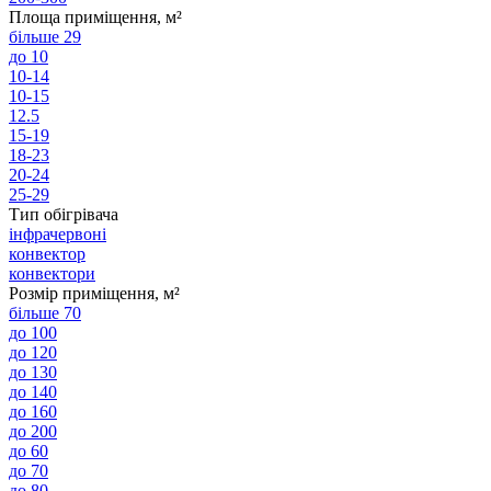
Площа приміщення, м²
більше 29
до 10
10-14
10-15
12.5
15-19
18-23
20-24
25-29
Тип обігрівача
інфрачервоні
конвектор
конвектори
Розмір приміщення, м²
більше 70
до 100
до 120
до 130
до 140
до 160
до 200
до 60
до 70
до 80