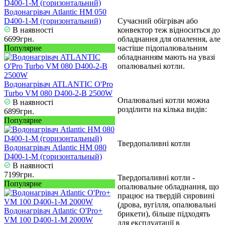
Водонагрівач Atlantic HM 050
D400-1-M (горизонтальний)
Сучасний обігрівач або
В наявності
конвектор теж відноситься до
6699грн.
обладнання для опалення, але
Популярне
частіше підопалювальним
обладнанням мають на увазі
опалювальні котли.
Водонагрівач ATLANTIC O'Pro
Turbo VM 080 D400-2-B 2500W
Опалювальні котли можна
В наявності
розділити на кілька видів:
6899грн.
Популярне
Твердопаливні котли
Водонагрівач Atlantic HM 080
D400-1-M (горизонтальный)
В наявності
7199грн.
Твердопаливні котли -
Популярне
опалювальне обладнання, що
працює на твердій сировині
(дрова, вугілля, опалювальні
Водонагрівач Atlantic O'Pro+
брикети), більше підходять
VM 100 D400-1-M 2000W
для експлуатації в