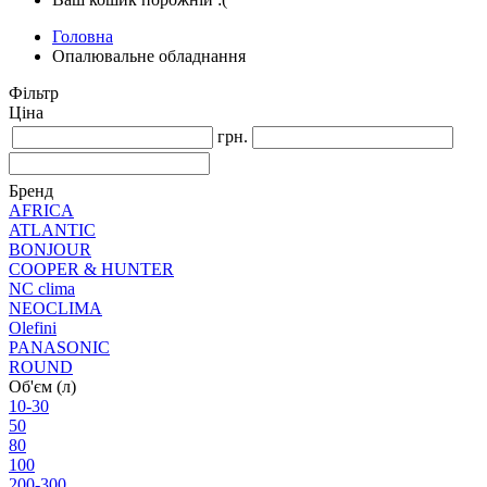
Головна
Опалювальне обладнання
Фільтр
Ціна
грн.
Бренд
AFRICA
ATLANTIC
BONJOUR
COOPER & HUNTER
NC clima
NEOCLIMA
Olefini
PANASONIC
ROUND
Об'єм (л)
10-30
50
80
100
200-300