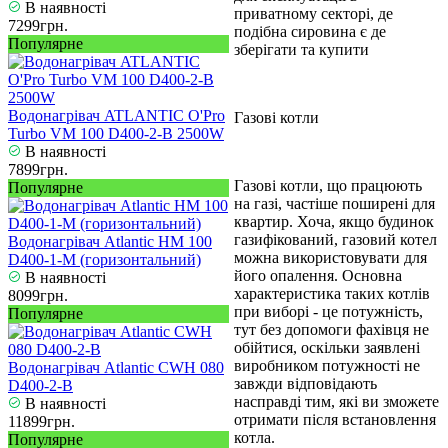
В наявності
приватному секторі, де
7299грн.
подібна сировина є де
Популярне
зберігати та купити
Водонагрівач ATLANTIC O'Pro
Газові котли
Turbo VM 100 D400-2-B 2500W
В наявності
7899грн.
Газові котли, що працюють
Популярне
на газі, частіше поширені для
квартир. Хоча, якщо будинок
газифікований, газовий котел
Водонагрівач Atlantic HM 100
можна використовувати для
D400-1-M (горизонтальний)
його опалення. Основна
В наявності
характеристика таких котлів
8099грн.
при виборі - це потужність,
Популярне
тут без допомоги фахівця не
обійтися, оскільки заявлені
виробником потужності не
Водонагрівач Atlantic CWH 080
завжди відповідають
D400-2-B
насправді тим, які ви зможете
В наявності
отримати після встановлення
11899грн.
котла.
Популярне