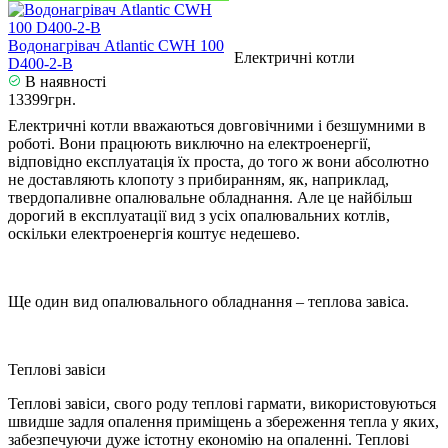
Водонагрівач Atlantic CWH 100
Електричні котли
D400-2-B
В наявності
13399грн.
Електричні котли вважаються довговічними і безшумними в
роботі. Вони працюють виключно на електроенергії,
відповідно експлуатація їх проста, до того ж вони абсолютно
не доставляють клопоту з прибиранням, як, наприклад,
твердопаливне опалювальне обладнання. Але це найбільш
дорогий в експлуатації вид з усіх опалювальних котлів,
оскільки електроенергія коштує недешево.
Ще один вид опалювального обладнання – теплова завіса.
Теплові завіси
Теплові завіси, свого роду теплові гармати, використовуються
швидше задля опалення приміщень а збереження тепла у яких,
забезпечуючи дуже істотну економію на опаленні. Теплові