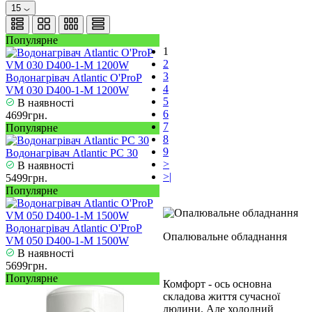
15
Популярне
1
2
3
Водонагрівач Atlantic O'ProP
4
VM 030 D400-1-M 1200W
5
В наявності
6
4699грн.
7
Популярне
8
9
Водонагрівач Atlantic PC 30
>
В наявності
>|
5499грн.
Популярне
Водонагрівач Atlantic O'ProP
Опалювальне обладнання
VM 050 D400-1-M 1500W
В наявності
5699грн.
Популярне
Комфорт - ось основна
складова життя сучасної
людини. Але холодний