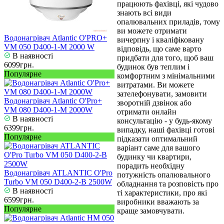
працюють фахівці, які чудово
знають всі види
опалювальних приладів, тому
ви можете отримати
Водонагрівач Atlantic O'PRO+
вичерпну і кваліфіковану
VM 050 D400-1-M 2000 W
відповідь, що саме варто
В наявності
придбати для того, щоб ваш
6099грн.
будинок був теплим і
Популярне
комфортним з мінімальними
витратами. Ви можете
зателефонувати, замовити
Водонагрівач Atlantic O'Pro+
зворотній дзвінок або
VM 080 D400-1-M 2000W
отримати онлайн
В наявності
консультацію - у будь-якому
6399грн.
випадку, наші фахівці готові
Популярне
підказати оптимальний
варіант саме для вашого
будинку чи квартири,
порадить необхідну
Водонагрівач ATLANTIC O'Pro
потужність опалювального
Turbo VM 050 D400-2-B 2500W
обладнання та розповість про
В наявності
ті характеристики, про які
6599грн.
виробники вважають за
Популярне
краще замовчувати.