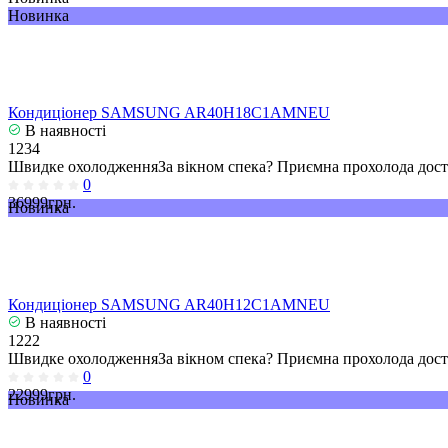
Новинка
Кондиціонер SAMSUNG AR40H18C1AMNEU
В наявності
1234
Швидке охолодженняЗа вікном спека? Приємна прохолода досту
0
36999грн.
Новинка
Кондиціонер SAMSUNG AR40H12C1AMNEU
В наявності
1222
Швидке охолодженняЗа вікном спека? Приємна прохолода досту
0
22999грн.
Новинка