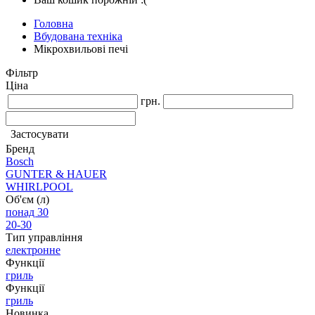
Головна
Вбудована техніка
Мікрохвильові печі
Фільтр
Ціна
грн.
Застосувати
Бренд
Bosch
GUNTER & HAUER
WHIRLPOOL
Об'єм (л)
понад 30
20-30
Тип управління
електронне
Функції
гриль
Функції
гриль
Новинка