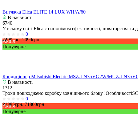
Витяжка Elica ELITE 14 LUX WH/A/60
В наявності
6740
У всьому світі Elica є синонімом ефективності, новаторства та
0
4499грн.
2099грн.
Акція
Популярне
Кондиціонер Mitsubishi Electric MSZ-LN35VG2W/MUZ-LN35V
В наявності
1312
Трохи пошкоджено коробку зовнішнього блоку !ОсобливостіSCOP
0
91385грн.
71800грн.
Акція
Популярне