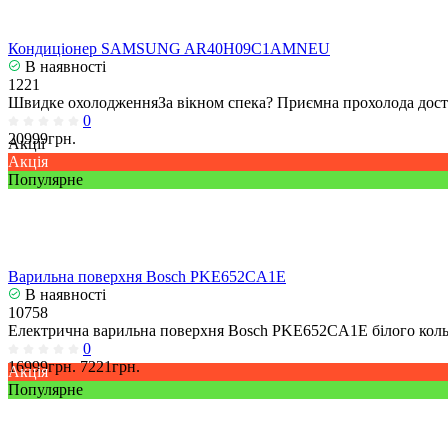
Кондиціонер SAMSUNG AR40H09C1AMNEU
В наявності
1221
Швидке охолодженняЗа вікном спека? Приємна прохолода досту
0
20999грн.
Акції
Акція
Популярне
Варильна поверхня Bosch PKE652CA1E
В наявності
10758
Електрична варильна поверхня Bosch PKE652CA1E білого кольо
0
16999грн.
7221грн.
Акція
Популярне