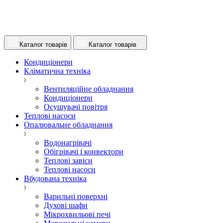
Каталог товарів
Каталог товарів
Кондиціонери
Кліматична техніка
Вентиляційне обладнання
Кондиціонери
Осушувачі повітря
Теплові насоси
Опалювальне обладнання
Водонагрівачі
Обігрівачі і конвектори
Теплові завіси
Теплові насоси
Вбудована техніка
Варильні поверхні
Духові шафи
Мікрохвильові печі