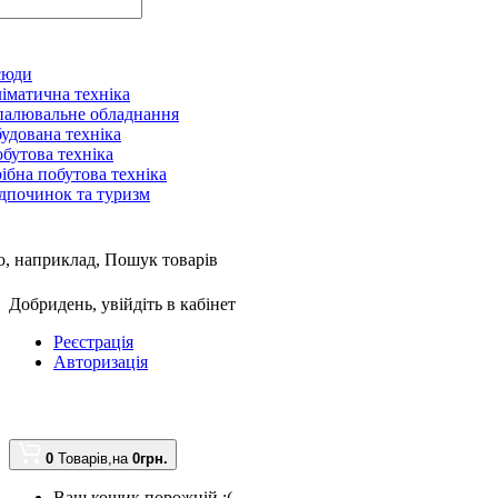
сюди
іматична техніка
алювальне обладнання
удована техніка
бутова техніка
ібна побутова техніка
дпочинок та туризм
, наприклад,
Пошук товарів
Добридень,
увійдіть в кабінет
Реєстрація
Авторизація
0
Товарів,
на
0грн.
Ваш кошик порожній :(