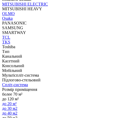
MITSUBISHI ELECTRIC
MITSUBISHI HEAVY
OLMO
Osaka
PANASONIC
SAMSUNG
SMARTWAY
TCL
TKS
Toshiba
Тип
Канальний
Касетний
Консольний
Мобільний
Мультіспліт-система
Підлогово-стельовий
Спліт-система
Розмір приміщення
более 70 м²
до 120 м²
до 20 м²
до 30 м2
до 40 м2
до 50 м2