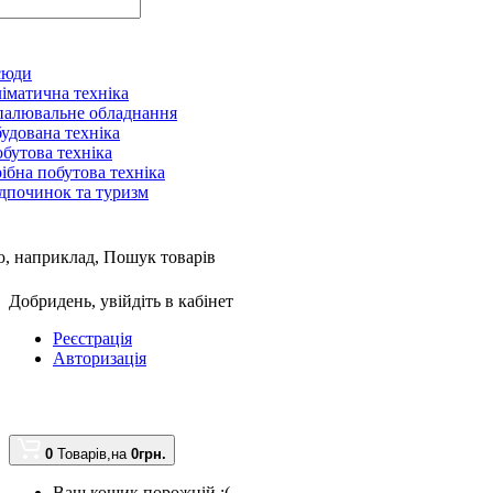
сюди
іматична техніка
алювальне обладнання
удована техніка
бутова техніка
ібна побутова техніка
дпочинок та туризм
, наприклад,
Пошук товарів
Добридень,
увійдіть в кабінет
Реєстрація
Авторизація
0
Товарів,
на
0грн.
Ваш кошик порожній :(