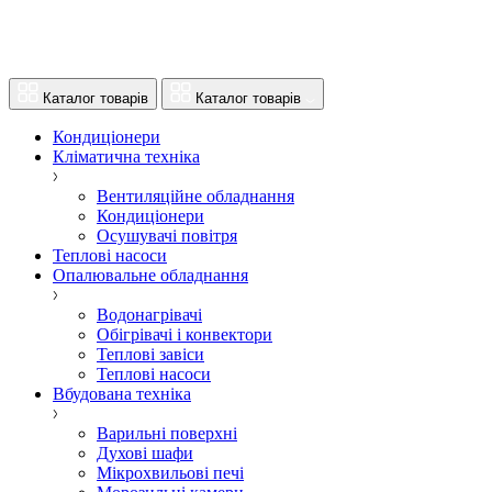
Каталог товарів
Каталог товарів
Кондиціонери
Кліматична техніка
Вентиляційне обладнання
Кондиціонери
Осушувачі повітря
Теплові насоси
Опалювальне обладнання
Водонагрівачі
Обігрівачі і конвектори
Теплові завіси
Теплові насоси
Вбудована техніка
Варильні поверхні
Духові шафи
Мікрохвильові печі