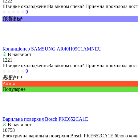
1222
Швидке охолодженняЗа вікном спека? Приємна прохолода досту
0
22999грн.
Новинка
Кондиціонер SAMSUNG AR40H09C1AMNEU
В наявності
1221
Швидке охолодженняЗа вікном спека? Приємна прохолода досту
0
20999грн.
Акції
Акція
Популярне
Варильна поверхня Bosch PKE652CA1E
В наявності
10758
Електрична варильна поверхня Bosch PKE652CA1E білого кольо