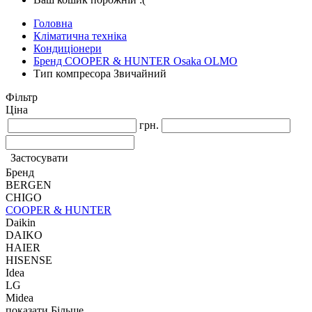
Головна
Кліматична техніка
Кондиціонери
Бренд COOPER & HUNTER Osaka OLMO
Тип компресора Звичайний
Фільтр
Ціна
грн.
Застосувати
Бренд
BERGEN
CHIGO
COOPER & HUNTER
Daikin
DAIKO
HAIER
HISENSE
Idea
LG
Midea
показати Більше