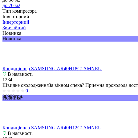
до 70 м2
Тип компресора
Інверторний
Інверторний
Звичайний
Новинка
Новинка
Кондиціонер SAMSUNG AR40H18C1AMNEU
В наявності
1234
Швидке охолодженняЗа вікном спека? Приємна прохолода досту
0
36999грн.
Новинка
Кондиціонер SAMSUNG AR40H12C1AMNEU
В наявності