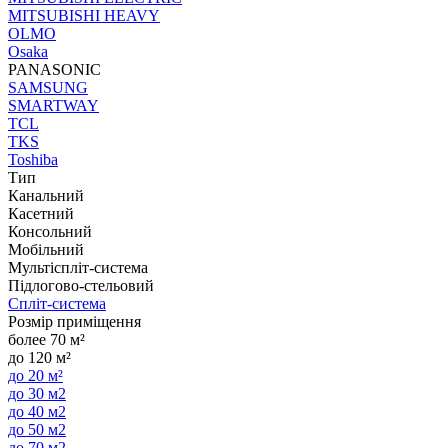
MITSUBISHI HEAVY
OLMO
Osaka
PANASONIC
SAMSUNG
SMARTWAY
TCL
TKS
Toshiba
Тип
Канальний
Касетний
Консольний
Мобільний
Мультіспліт-система
Підлогово-стельовий
Спліт-система
Розмір приміщення
более 70 м²
до 120 м²
до 20 м²
до 30 м2
до 40 м2
до 50 м2
до 70 м2