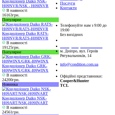
Кондиціонер Daiko NSK-
Послуги
H09NVR/NSK - H09INVR
Контакти
В наявності
16163грн.
Популярне
Телефонуйте нам з 9:00 до
19:00
Кондиціонер Daiko RATS-
Без вихідних
H09NVR/RATS-H09INVR
+38 (050) 488 27 03
В наявності
+38 (067) 545 08 44
19125грн.
м. Дніпро, вул. Героїв
Популярне
Рятувальників, 14
info@condition.com.ua
Кондиціонер Daiko GRK-
Замовити дзвінок
H09WINX/GRK-I09WINX
В наявності
Офіційні представники:
24200грн.
Cooper&Hunter
Новинка
TCL
Кондиціонер Daiko NSK-
H09ART/NSK-H09INART
В наявності
24561грн.