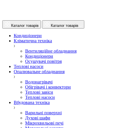
Каталог товарів
Каталог товарів
Кондиціонери
Кліматична техніка
Вентиляційне обладнання
Кондиціонери
Осушувачі повітря
Теплові насоси
Опалювальне обладнання
Водонагрівачі
Обігрівачі і конвектори
Теплові завіси
Теплові насоси
Вбудована техніка
Варильні поверхні
Духові шафи
Мікрохвильові печі