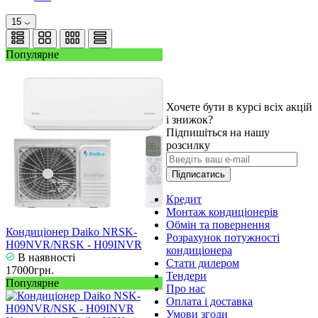
15
Популярне
Хочете бути в курсі всіх акцій
і знижок?
Підпишіться на нашу
розсилку
Підписатись
Кредит
Монтаж кондиціонерів
Обмін та повернення
Кондиціонер Daiko NRSK-
Розрахунок потужності
H09NVR/NRSK - H09INVR
кондиціонера
В наявності
Стати дилером
17000грн.
Тендери
Популярне
Про нас
Оплата і доставка
Умови згоди