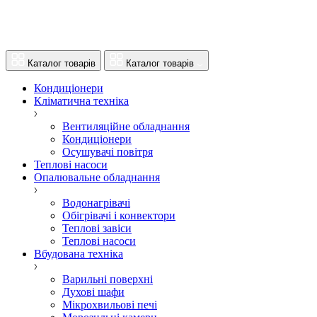
Каталог товарів
Каталог товарів
Кондиціонери
Кліматична техніка
Вентиляційне обладнання
Кондиціонери
Осушувачі повітря
Теплові насоси
Опалювальне обладнання
Водонагрівачі
Обігрівачі і конвектори
Теплові завіси
Теплові насоси
Вбудована техніка
Варильні поверхні
Духові шафи
Мікрохвильові печі