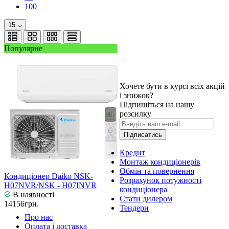
100
15
Популярне
Хочете бути в курсі всіх акцій
і знижок?
Підпишіться на нашу
розсилку
Підписатись
Кредит
Монтаж кондиціонерів
Обмін та повернення
Кондиціонер Daiko NSK-
Розрахунок потужності
H07NVR/NSK - H07INVR
кондиціонера
В наявності
Стати дилером
14156грн.
Тендери
Про нас
Оплата і доставка