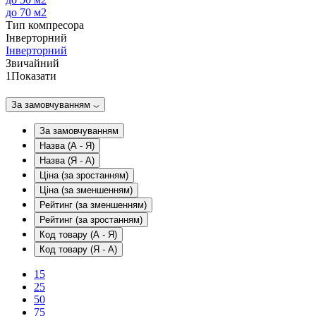
до 70 м2
Тип компресора
Інверторний
Інверторний
Звичайний
1
Показати
За замовчуванням
За замовчуванням
Назва (А - Я)
Назва (Я - А)
Ціна (за зростанням)
Ціна (за зменшенням)
Рейтинг (за зменшенням)
Рейтинг (за зростанням)
Код товару (А - Я)
Код товару (Я - А)
15
25
50
75