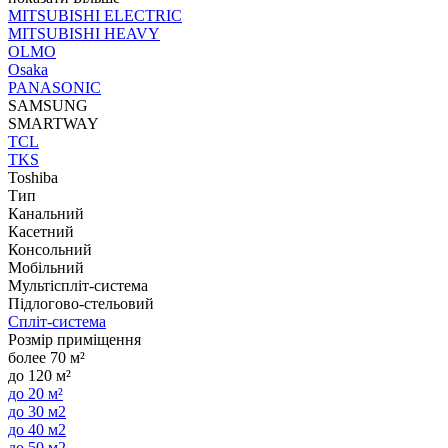
MITSUBISHI ELECTRIC
MITSUBISHI HEAVY
OLMO
Osaka
PANASONIC
SAMSUNG
SMARTWAY
TCL
TKS
Toshiba
Тип
Канальний
Касетний
Консольний
Мобільний
Мультіспліт-система
Підлогово-стельовий
Спліт-система
Розмір приміщення
более 70 м²
до 120 м²
до 20 м²
до 30 м2
до 40 м2
до 50 м2