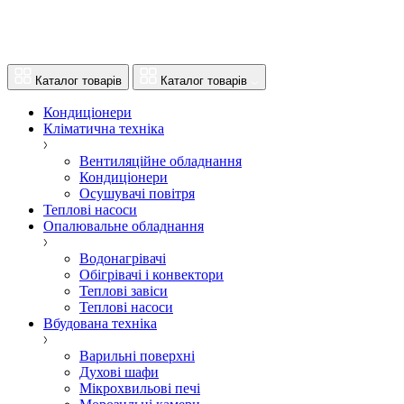
Каталог товарів
Каталог товарів
Кондиціонери
Кліматична техніка
Вентиляційне обладнання
Кондиціонери
Осушувачі повітря
Теплові насоси
Опалювальне обладнання
Водонагрівачі
Обігрівачі і конвектори
Теплові завіси
Теплові насоси
Вбудована техніка
Варильні поверхні
Духові шафи
Мікрохвильові печі