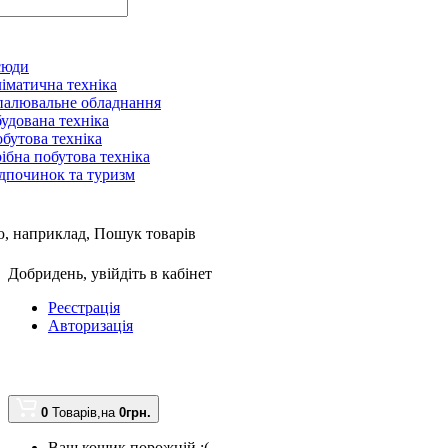
сюди
іматична техніка
алювальне обладнання
удована техніка
бутова техніка
ібна побутова техніка
дпочинок та туризм
, наприклад,
Пошук товарів
Добридень,
увійдіть в кабінет
Реєстрація
Авторизація
0
Товарів,
на
0грн.
Ваш кошик порожній :(