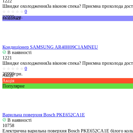
1222
Швидке охолодженняЗа вікном спека? Приємна прохолода досту
0
22999грн.
Новинка
Кондиціонер SAMSUNG AR40H09C1AMNEU
В наявності
1221
Швидке охолодженняЗа вікном спека? Приємна прохолода досту
0
20999грн.
Акції
Акція
Популярне
Варильна поверхня Bosch PKE652CA1E
В наявності
10758
Електрична варильна поверхня Bosch PKE652CA1E білого кольо