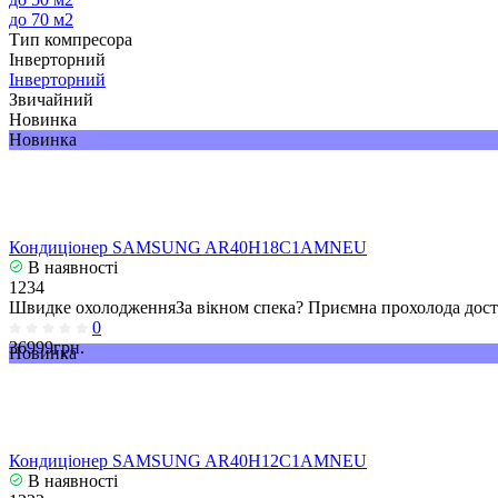
до 70 м2
Тип компресора
Інверторний
Інверторний
Звичайний
Новинка
Новинка
Кондиціонер SAMSUNG AR40H18C1AMNEU
В наявності
1234
Швидке охолодженняЗа вікном спека? Приємна прохолода досту
0
36999грн.
Новинка
Кондиціонер SAMSUNG AR40H12C1AMNEU
В наявності