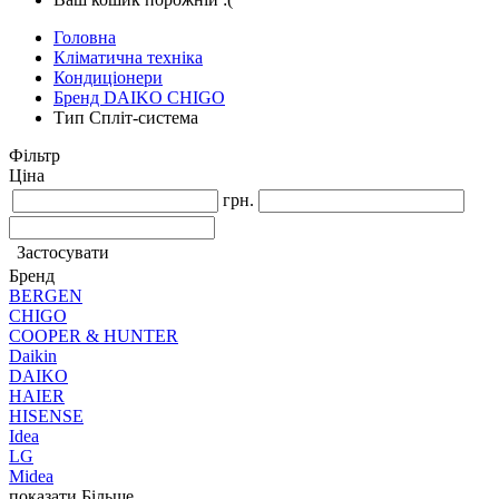
Головна
Кліматична техніка
Кондиціонери
Бренд DAIKO CHIGO
Тип Спліт-система
Фільтр
Ціна
грн.
Застосувати
Бренд
BERGEN
CHIGO
COOPER & HUNTER
Daikin
DAIKO
HAIER
HISENSE
Idea
LG
Midea
показати Більше