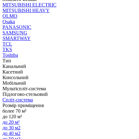
MITSUBISHI ELECTRIC
MITSUBISHI HEAVY
OLMO
Osaka
PANASONIC
SAMSUNG
SMARTWAY
TCL
TKS
Toshiba
Тип
Канальний
Касетний
Консольний
Мобільний
Мультіспліт-система
Підлогово-стельовий
Спліт-система
Розмір приміщення
более 70 м²
до 120 м²
до 20 м²
до 30 м2
до 40 м2
до 50 м2