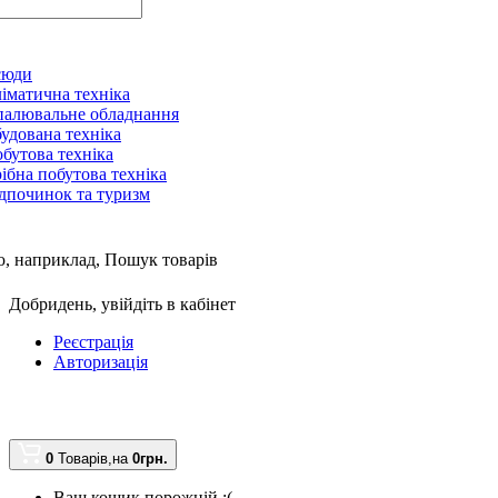
сюди
іматична техніка
алювальне обладнання
удована техніка
бутова техніка
ібна побутова техніка
дпочинок та туризм
, наприклад,
Пошук товарів
Добридень,
увійдіть в кабінет
Реєстрація
Авторизація
0
Товарів,
на
0грн.
Ваш кошик порожній :(