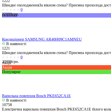
1222
Швидке охолодженняЗа вікном спека? Приємна прохолода досту
0
22999грн.
Новинка
Кондиціонер SAMSUNG AR40H09C1AMNEU
В наявності
1221
Швидке охолодженняЗа вікном спека? Приємна прохолода досту
0
20999грн.
Акції
Акція
Популярне
Варильна поверхня Bosch PKE652CA1E
В наявності
10758
Електрична варильна поверхня Bosch PKE652CA1E білого кольо