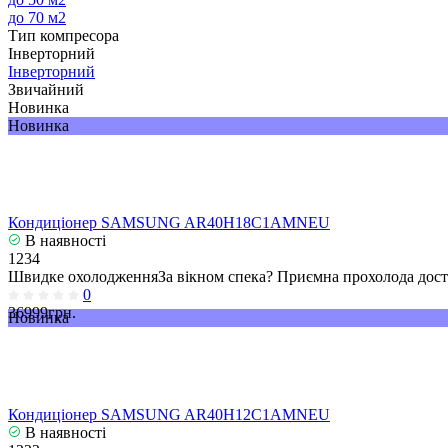
до 70 м2
Тип компресора
Інверторний
Інверторний
Звичайний
Новинка
Новинка
Кондиціонер SAMSUNG AR40H18C1AMNEU
В наявності
1234
Швидке охолодженняЗа вікном спека? Приємна прохолода досту
0
36999грн.
Новинка
Кондиціонер SAMSUNG AR40H12C1AMNEU
В наявності