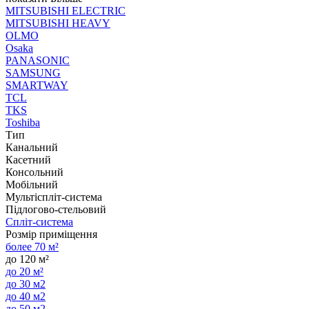
MITSUBISHI ELECTRIC
MITSUBISHI HEAVY
OLMO
Osaka
PANASONIC
SAMSUNG
SMARTWAY
TCL
TKS
Toshiba
Тип
Канальний
Касетний
Консольний
Мобільний
Мультіспліт-система
Підлогово-стельовий
Спліт-система
Розмір приміщення
более 70 м²
до 120 м²
до 20 м²
до 30 м2
до 40 м2
до 50 м2