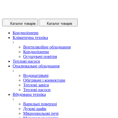
Каталог товарів
Каталог товарів
Кондиціонери
Кліматична техніка
Вентиляційне обладнання
Кондиціонери
Осушувачі повітря
Теплові насоси
Опалювальне обладнання
Водонагрівачі
Обігрівачі і конвектори
Теплові завіси
Теплові насоси
Вбудована техніка
Варильні поверхні
Духові шафи
Мікрохвильові печі