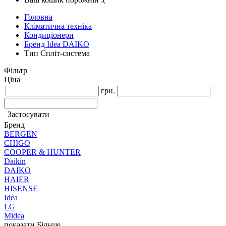
Головна
Кліматична техніка
Кондиціонери
Бренд Idea DAIKO
Тип Спліт-система
Фільтр
Ціна
грн.
Застосувати
Бренд
BERGEN
CHIGO
COOPER & HUNTER
Daikin
DAIKO
HAIER
HISENSE
Idea
LG
Midea
показати Більше