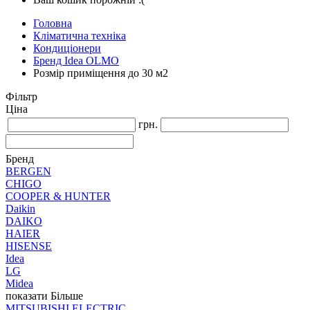
Головна
Кліматична техніка
Кондиціонери
Бренд Idea OLMO
Розмір приміщення до 30 м2
Фільтр
Ціна
грн.
Бренд
BERGEN
CHIGO
COOPER & HUNTER
Daikin
DAIKO
HAIER
HISENSE
Idea
LG
Midea
показати Більше
MITSUBISHI ELECTRIC