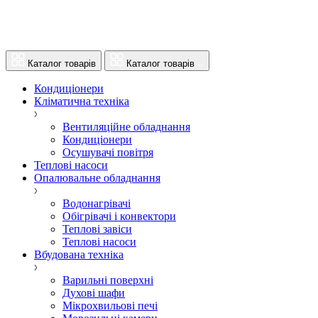
Каталог товарів
Каталог товарів
Кондиціонери
Кліматична техніка
Вентиляційне обладнання
Кондиціонери
Осушувачі повітря
Теплові насоси
Опалювальне обладнання
Водонагрівачі
Обігрівачі і конвектори
Теплові завіси
Теплові насоси
Вбудована техніка
Варильні поверхні
Духові шафи
Мікрохвильові печі