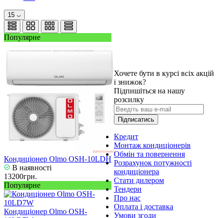
15
Популярне
Хочете бути в курсі всіх акцій
і знижок?
Підпишіться на нашу
розсилку
Підписатись
Кредит
Монтаж кондиціонерів
Обмін та повернення
Кондиціонер Olmo OSH-10LDH
Розрахунок потужності
В наявності
кондиціонера
13200грн.
Стати дилером
Популярне
Тендери
Про нас
Оплата і доставка
Кондиціонер Olmo OSH-
Умови згоди