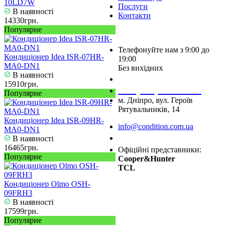
10LD7W
Послуги
В наявності
Контакти
14330грн.
Популярне
Телефонуйте нам з 9:00 до
Кондиціонер Idea ISR-07HR-
19:00
MA0-DN1
Без вихідних
В наявності
+38 (050) 488 27 03
15910грн.
+38 (067) 545 08 44
Популярне
м. Дніпро, вул. Героїв
Рятувальників, 14
Кондиціонер Idea ISR-09HR-
info@condition.com.ua
MA0-DN1
Замовити дзвінок
В наявності
16465грн.
Офіційні представники:
Популярне
Cooper&Hunter
TCL
Кондиціонер Olmo OSH-
09FRH3
В наявності
17599грн.
Популярне