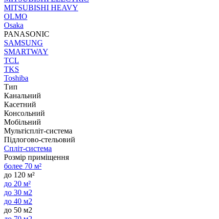
MITSUBISHI HEAVY
OLMO
Osaka
PANASONIC
SAMSUNG
SMARTWAY
TCL
TKS
Toshiba
Тип
Канальний
Касетний
Консольний
Мобільний
Мультіспліт-система
Підлогово-стельовий
Спліт-система
Розмір приміщення
более 70 м²
до 120 м²
до 20 м²
до 30 м2
до 40 м2
до 50 м2
до 70 м2