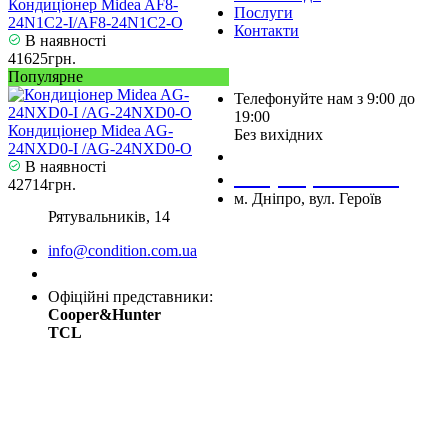
Кондиціонер Midea AF8-
Послуги
24N1C2-I/AF8-24N1C2-O
Контакти
В наявності
41625грн.
Популярне
Телефонуйте нам з 9:00 до
19:00
Кондиціонер Midea AG-
Без вихідних
24NXD0-I /AG-24NXD0-O
+38 (050) 488 27 03
В наявності
+38 (067) 545 08 44
42714грн.
м. Дніпро, вул. Героїв
Рятувальників, 14
info@condition.com.ua
Замовити дзвінок
Офіційні представники:
Cooper&Hunter
TCL