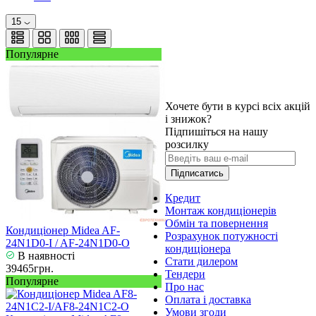
15
Популярне
Хочете бути в курсі всіх акцій
і знижок?
Підпишіться на нашу
розсилку
Підписатись
Кредит
Монтаж кондиціонерів
Обмін та повернення
Кондиціонер Midea AF-
Розрахунок потужності
24N1D0-I / AF-24N1D0-O
кондиціонера
В наявності
Стати дилером
39465грн.
Тендери
Популярне
Про нас
Оплата і доставка
Умови згоди