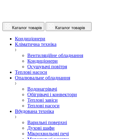
Каталог товарів
Каталог товарів
Кондиціонери
Кліматична техніка
Вентиляційне обладнання
Кондиціонери
Осушувачі повітря
Теплові насоси
Опалювальне обладнання
Водонагрівачі
Обігрівачі і конвектори
Теплові завіси
Теплові насоси
Вбудована техніка
Варильні поверхні
Духові шафи
Мікрохвильові печі