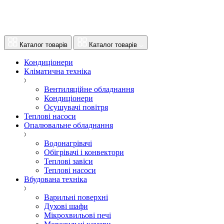
Каталог товарів
Каталог товарів
Кондиціонери
Кліматична техніка
Вентиляційне обладнання
Кондиціонери
Осушувачі повітря
Теплові насоси
Опалювальне обладнання
Водонагрівачі
Обігрівачі і конвектори
Теплові завіси
Теплові насоси
Вбудована техніка
Варильні поверхні
Духові шафи
Мікрохвильові печі