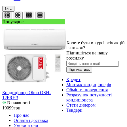
15
Популярне
Хочете бути в курсі всіх акцій
і знижок?
Підпишіться на нашу
розсилку
Підписатись
Кредит
Монтаж кондиціонерів
Обмін та повернення
Кондиціонер Olmo OSH-
Розрахунок потужності
12FRH3
кондиціонера
В наявності
Стати дилером
19099грн.
Тендери
Про нас
Оплата і доставка
Умови згоди