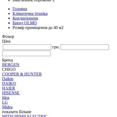
Головна
Кліматична техніка
Кондиціонери
Бренд OLMO
Розмір приміщення до 40 м2
Фільтр
Ціна
грн.
Бренд
BERGEN
CHIGO
COOPER & HUNTER
Daikin
DAIKO
HAIER
HISENSE
Idea
LG
Midea
показати Більше
MITSUBISHI ELECTRIC