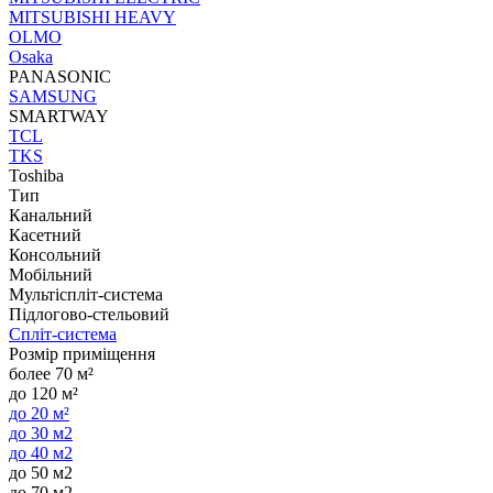
MITSUBISHI HEAVY
OLMO
Osaka
PANASONIC
SAMSUNG
SMARTWAY
TCL
TKS
Toshiba
Тип
Канальний
Касетний
Консольний
Мобільний
Мультіспліт-система
Підлогово-стельовий
Спліт-система
Розмір приміщення
более 70 м²
до 120 м²
до 20 м²
до 30 м2
до 40 м2
до 50 м2
до 70 м2