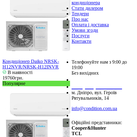
кондиціонера
Стати дилером
Тендери
Про нас
Оплата і доставка
Умови згоди
Послуги
Контакти
Кондиціонер Daiko NRSK-
Телефонуйте нам з 9:00 до
H12NVR/NRSK-H12INVR
19:00
В наявності
Без вихідних
19760грн.
+38 (050) 488 27 03
Популярне
+38 (067) 545 08 44
м. Дніпро, вул. Героїв
Рятувальників, 14
info@condition.com.ua
Замовити дзвінок
Офіційні представники:
Cooper&Hunter
TCL