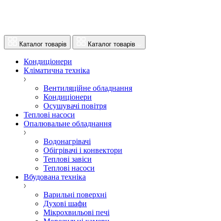
Каталог товарів
Каталог товарів
Кондиціонери
Кліматична техніка
Вентиляційне обладнання
Кондиціонери
Осушувачі повітря
Теплові насоси
Опалювальне обладнання
Водонагрівачі
Обігрівачі і конвектори
Теплові завіси
Теплові насоси
Вбудована техніка
Варильні поверхні
Духові шафи
Мікрохвильові печі