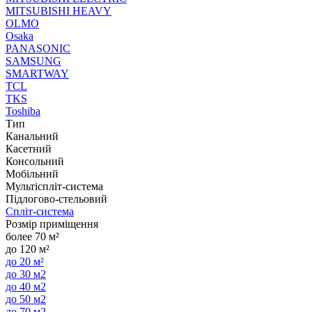
MITSUBISHI HEAVY
OLMO
Osaka
PANASONIC
SAMSUNG
SMARTWAY
TCL
TKS
Toshiba
Тип
Канальний
Касетний
Консольний
Мобільний
Мультіспліт-система
Підлогово-стельовий
Спліт-система
Розмір приміщення
более 70 м²
до 120 м²
до 20 м²
до 30 м2
до 40 м2
до 50 м2
до 70 м2