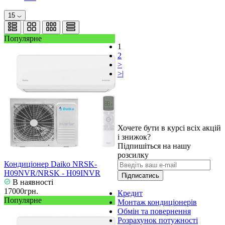
15
Популярне
1
2
>
>|
Хочете бути в курсі всіх акцій
і знижок?
Підпишіться на нашу
розсилку
Кондиціонер Daiko NRSK-
H09NVR/NRSK - H09INVR
Підписатись
В наявності
17000грн.
Кредит
Популярне
Монтаж кондиціонерів
Обмін та повернення
Розрахунок потужності