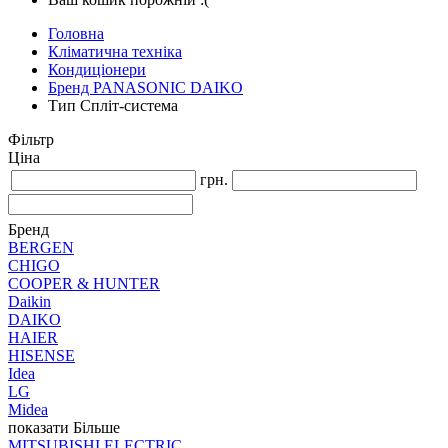
Головна
Кліматична техніка
Кондиціонери
Бренд PANASONIC DAIKO
Тип Спліт-система
Фільтр
Ціна
грн.
Бренд
BERGEN
CHIGO
COOPER & HUNTER
Daikin
DAIKO
HAIER
HISENSE
Idea
LG
Midea
показати Більше
MITSUBISHI ELECTRIC