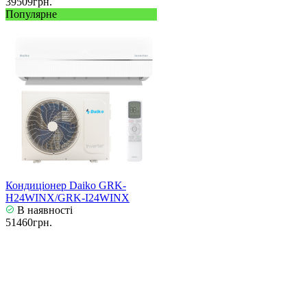
39509грн.
Популярне
Кондиціонер Daiko GRK-
H24WINX/GRK-I24WINX
В наявності
51460грн.