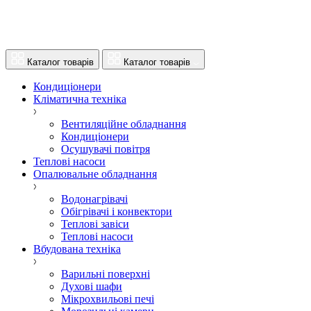
Каталог товарів
Каталог товарів
Кондиціонери
Кліматична техніка
Вентиляційне обладнання
Кондиціонери
Осушувачі повітря
Теплові насоси
Опалювальне обладнання
Водонагрівачі
Обігрівачі і конвектори
Теплові завіси
Теплові насоси
Вбудована техніка
Варильні поверхні
Духові шафи
Мікрохвильові печі