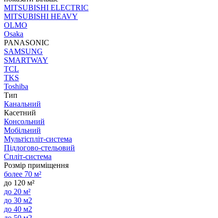
MITSUBISHI ELECTRIC
MITSUBISHI HEAVY
OLMO
Osaka
PANASONIC
SAMSUNG
SMARTWAY
TCL
TKS
Toshiba
Тип
Канальний
Касетний
Консольний
Мобільний
Мультіспліт-система
Підлогово-стельовий
Спліт-система
Розмір приміщення
более 70 м²
до 120 м²
до 20 м²
до 30 м2
до 40 м2
до 50 м2