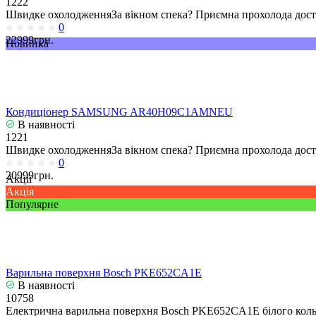
1222
Швидке охолодженняЗа вікном спека? Приємна прохолода досту
0
22999грн.
Новинка
Кондиціонер SAMSUNG AR40H09C1AMNEU
В наявності
1221
Швидке охолодженняЗа вікном спека? Приємна прохолода досту
0
20999грн.
Акції
Акція
Популярне
Варильна поверхня Bosch PKE652CA1E
В наявності
10758
Електрична варильна поверхня Bosch PKE652CA1E білого кольо