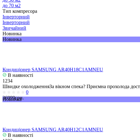
до 70 м2
Тип компресора
Інверторний
Інверторний
Звичайний
Новинка
Новинка
Кондиціонер SAMSUNG AR40H18C1AMNEU
В наявності
1234
Швидке охолодженняЗа вікном спека? Приємна прохолода досту
0
36999грн.
Новинка
Кондиціонер SAMSUNG AR40H12C1AMNEU
В наявності