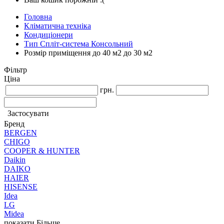
Головна
Кліматична техніка
Кондиціонери
Тип Спліт-система Консольний
Розмір приміщення до 40 м2 до 30 м2
Фільтр
Ціна
грн.
Застосувати
Бренд
BERGEN
CHIGO
COOPER & HUNTER
Daikin
DAIKO
HAIER
HISENSE
Idea
LG
Midea
показати Більше