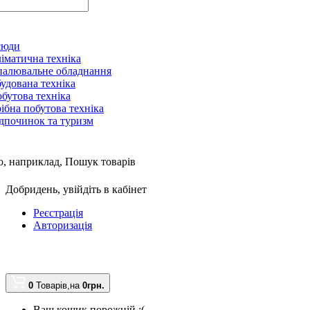
сюди
іматична техніка
алювальне обладнання
удована техніка
бутова техніка
ібна побутова техніка
дпочинок та туризм
, наприклад,
Пошук товарів
Добридень,
увійдіть в кабінет
Реєстрація
Авторизація
0
Товарів,
на
0грн.
Ваш кошик порожній :(