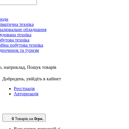
сюди
іматична техніка
алювальне обладнання
удована техніка
бутова техніка
ібна побутова техніка
дпочинок та туризм
, наприклад,
Пошук товарів
Добридень,
увійдіть в кабінет
Реєстрація
Авторизація
0
Товарів,
на
0грн.
Ваш кошик порожній :(