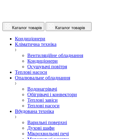
Каталог товарів
Каталог товарів
Кондиціонери
Кліматична техніка
Вентиляційне обладнання
Кондиціонери
Осушувачі повітря
Теплові насоси
Опалювальне обладнання
Водонагрівачі
Обігрівачі і конвектори
Теплові завіси
Теплові насоси
Вбудована техніка
Варильні поверхні
Духові шафи
Мікрохвильові печі