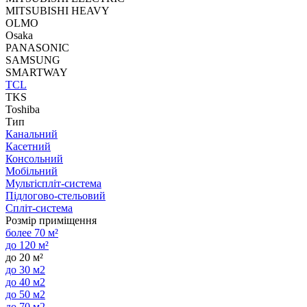
MITSUBISHI HEAVY
OLMO
Osaka
PANASONIC
SAMSUNG
SMARTWAY
TCL
TKS
Toshiba
Тип
Канальний
Касетний
Консольний
Мобільний
Мультіспліт-система
Підлогово-стельовий
Спліт-система
Розмір приміщення
более 70 м²
до 120 м²
до 20 м²
до 30 м2
до 40 м2
до 50 м2
до 70 м2