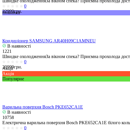
Швидке охолодженняЗа вікном спека? Приємна прохолода досту
0
22999грн.
Новинка
Кондиціонер SAMSUNG AR40H09C1AMNEU
В наявності
1221
Швидке охолодженняЗа вікном спека? Приємна прохолода досту
0
20999грн.
Акції
Акція
Популярне
Варильна поверхня Bosch PKE652CA1E
В наявності
10758
Електрична варильна поверхня Bosch PKE652CA1E білого кольо
0