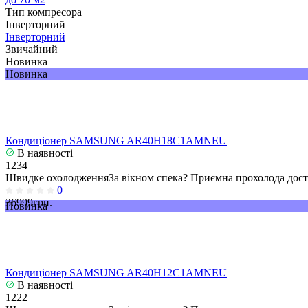
Тип компресора
Інверторний
Інверторний
Звичайний
Новинка
Новинка
Кондиціонер SAMSUNG AR40H18C1AMNEU
В наявності
1234
Швидке охолодженняЗа вікном спека? Приємна прохолода досту
0
36999грн.
Новинка
Кондиціонер SAMSUNG AR40H12C1AMNEU
В наявності
1222