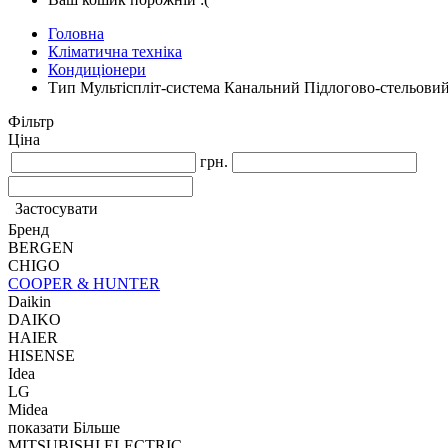
Головна
Кліматична техніка
Кондиціонери
Тип Мультіспліт-система Канальний Підлогово-стельови
Фільтр
Ціна
грн.
Застосувати
Бренд
BERGEN
CHIGO
COOPER & HUNTER
Daikin
DAIKO
HAIER
HISENSE
Idea
LG
Midea
показати Більше
MITSUBISHI ELECTRIC