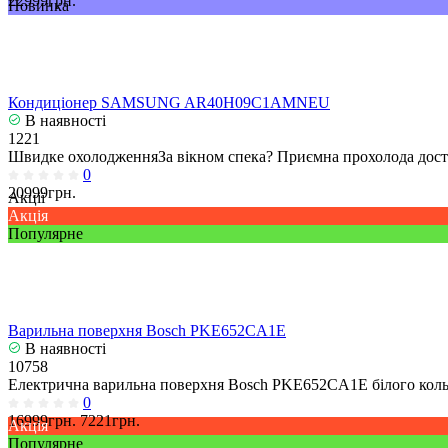
22999грн.
Новинка
Кондиціонер SAMSUNG AR40H09C1AMNEU
В наявності
1221
Швидке охолодженняЗа вікном спека? Приємна прохолода досту
0
20999грн.
Акції
Акція
Популярне
Варильна поверхня Bosch PKE652CA1E
В наявності
10758
Електрична варильна поверхня Bosch PKE652CA1E білого кольо
0
16999грн.
7221грн.
Акція
Популярне