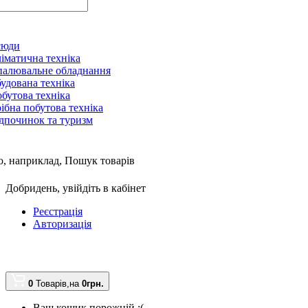
сюди
іматична техніка
алювальне обладнання
удована техніка
бутова техніка
ібна побутова техніка
дпочинок та туризм
, наприклад,
Пошук товарів
Добридень,
увійдіть в кабінет
Реєстрація
Авторизація
0
Товарів,
на
0грн.
Ваш кошик порожній :(