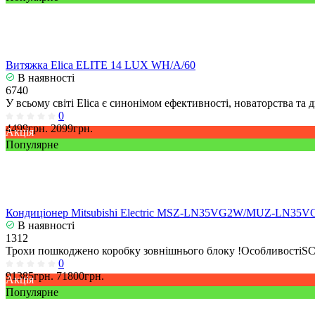
Витяжка Elica ELITE 14 LUX WH/A/60
В наявності
6740
У всьому світі Elica є синонімом ефективності, новаторства та
0
4499грн.
2099грн.
Акція
Популярне
Кондиціонер Mitsubishi Electric MSZ-LN35VG2W/MUZ-LN35V
В наявності
1312
Трохи пошкоджено коробку зовнішнього блоку !ОсобливостіSCOP
0
91385грн.
71800грн.
Акція
Популярне