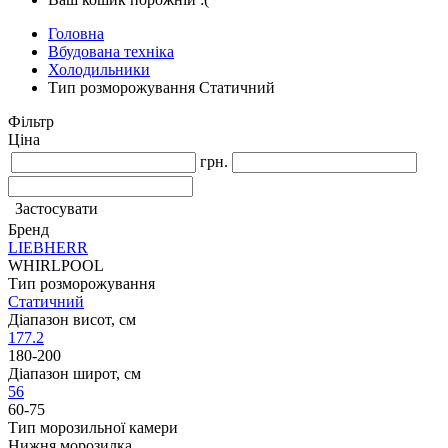
Головна
Вбудована техніка
Холодильники
Тип розморожування Статичний
Фільтр
Ціна
грн.
Застосувати
Бренд
LIEBHERR
WHIRLPOOL
Тип розморожування
Статичний
Діапазон висот, см
177.2
180-200
Діапазон широт, см
56
60-75
Тип морозильної камери
Нижня морозилка