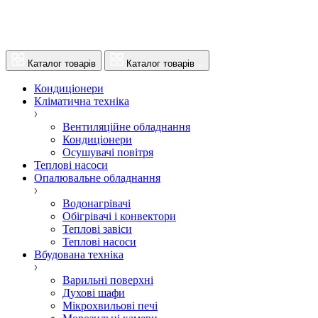
Каталог товарів
Каталог товарів
Кондиціонери
Кліматична техніка
Вентиляційне обладнання
Кондиціонери
Осушувачі повітря
Теплові насоси
Опалювальне обладнання
Водонагрівачі
Обігрівачі і конвектори
Теплові завіси
Теплові насоси
Вбудована техніка
Варильні поверхні
Духові шафи
Мікрохвильові печі