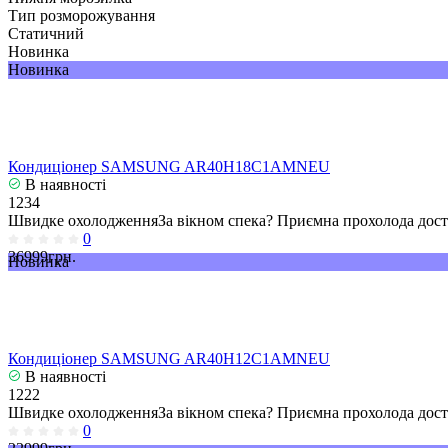
Тип розморожування
Статичний
Новинка
Новинка
Кондиціонер SAMSUNG AR40H18C1AMNEU
В наявності
1234
Швидке охолодженняЗа вікном спека? Приємна прохолода досту
0
36999грн.
Новинка
Кондиціонер SAMSUNG AR40H12C1AMNEU
В наявності
1222
Швидке охолодженняЗа вікном спека? Приємна прохолода досту
0