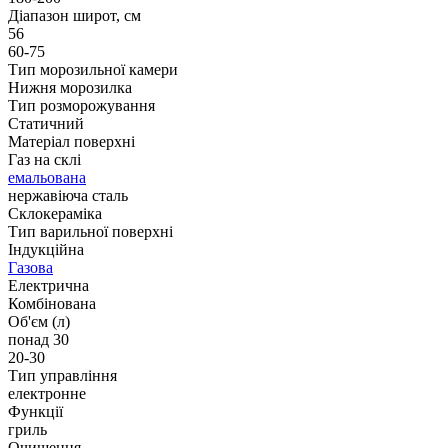
Діапазон широт, см
56
60-75
Тип морозильної камери
Нижня морозилка
Тип розморожування
Статичний
Матеріал поверхні
Газ на склі
емальована
нержавіюча сталь
Склокераміка
Тип варильної поверхні
Індукційна
Газова
Електрична
Комбінована
Об'єм (л)
понад 30
20-30
Тип управління
електронне
Функції
гриль
Очищення