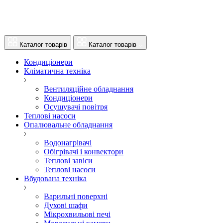
Каталог товарів
Каталог товарів
Кондиціонери
Кліматична техніка
Вентиляційне обладнання
Кондиціонери
Осушувачі повітря
Теплові насоси
Опалювальне обладнання
Водонагрівачі
Обігрівачі і конвектори
Теплові завіси
Теплові насоси
Вбудована техніка
Варильні поверхні
Духові шафи
Мікрохвильові печі