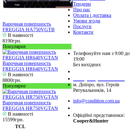
Тендери
Про нас
Оплата і доставка
Умови згоди
Варочная поверхность
Послуги
FREGGIA HA750VGTB
Контакти
В наявності
8190грн.
Популярне
Телефонуйте нам з 9:00 до
19:00
Варочная поверхность
Без вихідних
FREGGIA HR640VGTAN
+38 (050) 488 27 03
В наявності
+38 (067) 545 08 44
8800грн.
м. Дніпро, вул. Героїв
Популярне
Рятувальників, 14
info@condition.com.ua
Варочная поверхность
Замовити дзвінок
FREGGIA HR750VGTAN
В наявності
Офіційні представники:
15599грн.
Cooper&Hunter
TCL