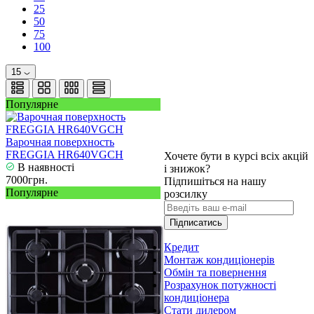
25
50
75
100
15
Популярне
Варочная поверхность
FREGGIA HR640VGCH
Хочете бути в курсі всіх акцій
В наявності
і знижок?
7000грн.
Підпишіться на нашу
Популярне
розсилку
Підписатись
Кредит
Монтаж кондиціонерів
Обмін та повернення
Розрахунок потужності
кондиціонера
Стати дилером