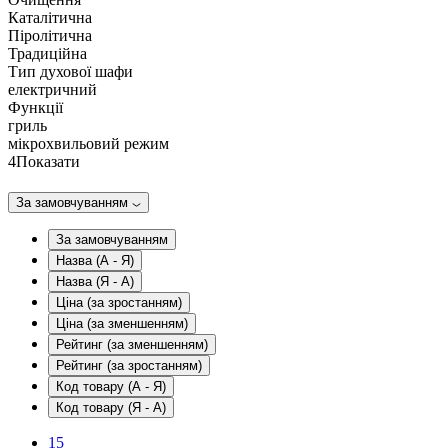
Каталітична
Піролітична
Традиційна
Тип духової шафи
електричний
Функції
гриль
мікрохвильовий режим
4
Показати
За замовчуванням
За замовчуванням
Назва (А - Я)
Назва (Я - А)
Ціна (за зростанням)
Ціна (за зменшенням)
Рейтинг (за зменшенням)
Рейтинг (за зростанням)
Код товару (А - Я)
Код товару (Я - А)
15